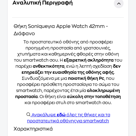
Αναλυτική Περιγραφή
Θήκη Soniqueγια Apple Watch 42mm -
Διάφανο
Το προστατευτικό οθόνης από
προσφέρει
προηγμένη προστασία από γρατσουνιές,
χτυπήματα και καθημερινές φθορές στην οθόνη
του smartwatch σου. Η
εξαιρετική σκληρότητα
του
παρέχει
ανθεκτικότητα
, ενώ η λεπτή σχεδίαση
δεν
επηρεάζει την ευαισθησία της οθόνης αφής
.
Συνδυαζόμενα με μια
ποιοτική θήκη Pc
, που
προσφέρει πρόσθετη προστασίαγια το σώμα του
smartwatch, παρέχοντας έτσι μία
ολοκληρωμένη
προστασία
. Οι θήκη είναι
εύκολη στην τοποθέτηση
και προσφέρει στυλ στο smartwatch σου.
Ανακάλυψε
εδώ
όλες τις θήκες και τα
προστατευτικά οθόνηςγια smartwatch
Χαρακτηριστικά