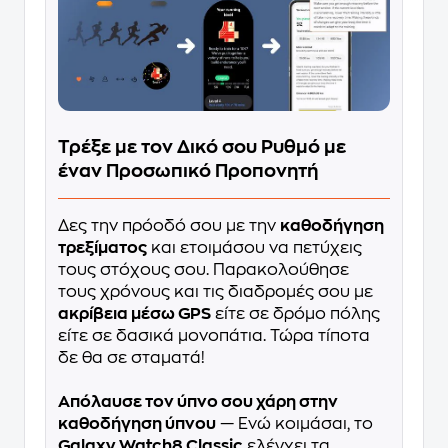
Τρέξε με τον Δικό σου Ρυθμό με
έναν Προσωπικό Προπονητή
Δες την πρόοδό σου με την
καθοδήγηση
τρεξίματος
και ετοιμάσου να πετύχεις
τους στόχους σου. Παρακολούθησε
τους χρόνους και τις διαδρομές σου με
ακρίβεια μέσω GPS
είτε σε δρόμο πόλης
είτε σε δασικά μονοπάτια. Τώρα τίποτα
δε θα σε σταματά!
Απόλαυσε τον ύπνο σου χάρη στην
καθοδήγηση ύπνου
— Ενώ κοιμάσαι, το
Galaxy Watch8 Classic
ελέγχει τα