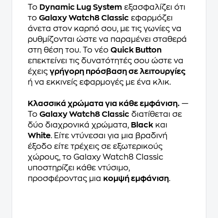
Το
Dynamic Lug System
εξασφαλίζει ότι
το
Galaxy Watch8 Classic
εφαρμόζει
άνετα στον καρπό σου, με τις γωνίες να
ρυθμίζονται ώστε να παραμένει σταθερά
στη θέση του. Το νέο
Quick Button
επεκτείνει τις δυνατότητές σου ώστε να
έχεις
γρήγορη πρόσβαση σε λειτουργίες
ή να εκκινείς εφαρμογές με ένα κλικ.
Κλασσικά χρώματα για κάθε εμφάνιση.
—
Το
Galaxy Watch8 Classic
διατίθεται σε
δύο διαχρονικά χρώματα,
Black
και
White
. Είτε ντύνεσαι για μια βραδινή
έξοδο είτε τρέχεις σε εξωτερικούς
χώρους, το Galaxy Watch8 Classic
υποστηρίζει κάθε ντύσιμο,
προσφέροντας μια
κομψή εμφάνιση
.