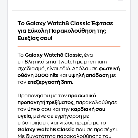
Το Galaxy Watch8 Classic Έφτασε
για Εύκολη Παρακολούθηση της
Ευεξίας σου!
Το
Galaxy Watch8 Classic
, ένα
επιβλητικό smartwatch με premium
σχεδιασμό, είναι εδώ. Απόλαυσε
φωτεινή
οθόνη 3000 nits
και
υψηλή απόδοση
με
τον
επεξεργαστή 3nm
.
Προπονήσου με τον
προσωπικό
προπονητή τρεξίματος
, παρακολούθησε
τον
ύπνο
σου και την
καρδιακή σου
υγεία
, μείνε σε εγρήγορση με
ειδοποιήσεις και νιώσε ηρεμία με το
Galaxy Watch8 Classic
που σε προσέχει.
Με δυνατότητα παρακολούθησης του