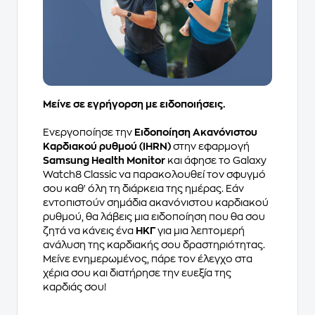
Μείνε σε εγρήγορση με ειδοποιήσεις.
Ενεργοποίησε την
Ειδοποίηση Ακανόνιστου
Καρδιακού ρυθμού (IHRN)
στην εφαρμογή
Samsung Health Monitor
και άφησε το Galaxy
Watch8 Classic να παρακολουθεί τον σφυγμό
σου καθ' όλη τη διάρκεια της ημέρας. Εάν
εντοπιστούν σημάδια ακανόνιστου καρδιακού
ρυθμού, θα λάβεις μια ειδοποίηση που θα σου
ζητά να κάνεις ένα
ΗΚΓ
για μια λεπτομερή
ανάλυση της καρδιακής σου δραστηριότητας.
Μείνε ενημερωμένος, πάρε τον έλεγχο στα
χέρια σου και διατήρησε την ευεξία της
καρδιάς σου!