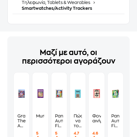
Τηλεφωνία, Tablets & Wearables
Smartwatches/Activity Trackers
Μαζί με αυτό, οι
περισσότεροι αγοράζουν
Grand
Murdoku
Panini
Πώς
Φονικά
Panini
Theft
Αυτοκόλλητα
να
αινίγματα
Αυτοκόλλη
Auto
Fifa
τους
Fifa
VI
World
λες
World
5
5
4.7
4.6
Standard
Cup
να
Cup