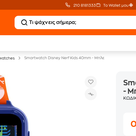
210 8181333
Το Wallet μου
Δώρο ΑΙ courses
Δωρεάν BoxNow
αξίας 150€
για 1 χρόνο!
Smartwatch Disney Nerf Kids 40mm - Μπλε
watches
Sma
- Μ
ΚΩΔΙ