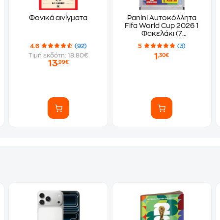
Φονικά αινίγματα
Panini Αυτοκόλλητα
Fifa World Cup 2026 1
Φακελάκι (7
Αυτοκόλλητα)
4.6
(92)
5
(3)
1
Τιμή εκδότη: 18.80€
,30€
13
,99€