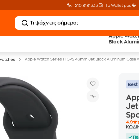
210 8181333
Το Wallet μου
Apple Watch
Δώρο ΑΙ courses
Δωρεάν BoxNow
Black Alumi
αξίας 150€
για 1 χρόνο!
Sport Band 
Apple Watch Series 11 GPS 46mm Jet Black Aluminum Case w
watches
Best 
App
Jet
Spo
4.9
ΚΩΔΙ
Πε