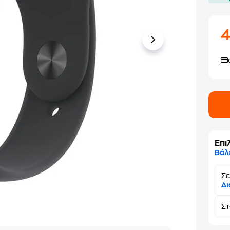
Επι
Βάλ
Σε
Δι
Σ