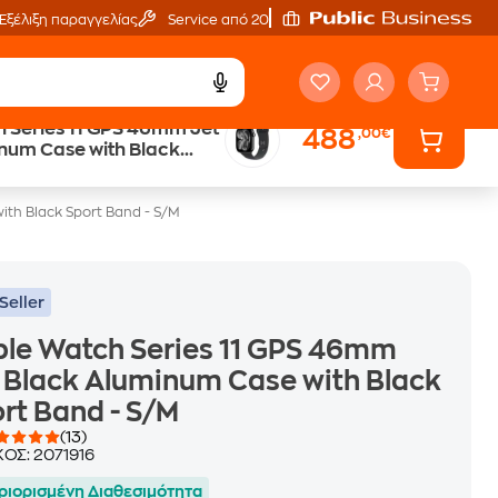
Εξέλιξη παραγγελίας
Service από 20'
 Series 11 GPS 46mm Jet
488
,00€
Trade & Save
num Case with Black
επιστροφή κινητού
- S/M
ith Black Sport Band - S/M
Seller
le Watch Series 11 GPS 46mm
 Black Aluminum Case with Black
rt Band - S/M
(13)
ΚΟΣ:
2071916
ριορισμένη Διαθεσιμότητα