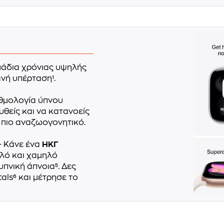
μάδια χρόνιας υψηλής
ανή υπέρταση¹.
θμολογία ύπνου
θείς και να κατανοείς
ς πιο αναζωογονητικό.
 Κάνε ένα
ΗΚΓ
ηλό και χαμηλό
πνική άπνοια⁵. Δες
als⁶ και μέτρησε το