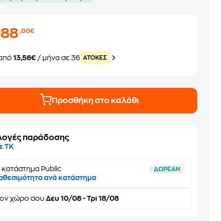
488
,00€
από
13,56€
/ μήνα σε 36
ATOKEΣ
Προσθήκη στο καλάθι
λογές παράδοσης
ε ΤΚ
 κατάστημα Public
ΔΩΡΕΑΝ
αθεσιμότητα ανά κατάστημα
τον
χώρο σου
Δευ 10/08 - Τρι 18/08