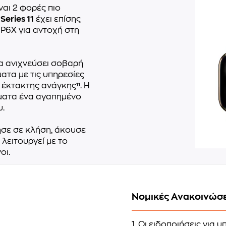
ναι 2 φορές πιο
ο
Series 11
έχει επίσης
IP6X για αντοχή στη
α ανιχνεύσει σοβαρή
ατα με τις υπηρεσίες
 έκτακτης ανάγκης¹¹. Η
όματα ένα αγαπημένο
.
ησε σε κλήση, άκουσε
 λειτουργεί με το
οι.
Νομικές Ανακοινώσε
1. Οι ειδοποιήσεις για