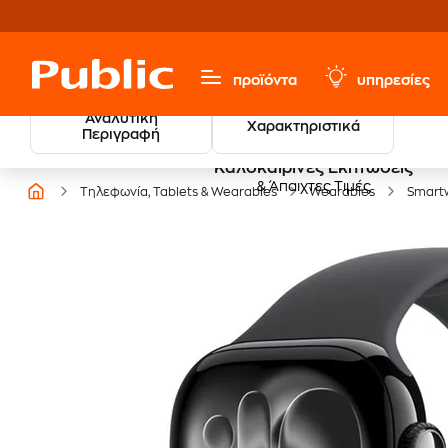
προϊόντα
υπηρεσίες
Αναλυτική
Χαρακτηριστικά
Περιγραφή
Καλοκαιρινές Εκπτώσεις
& Άπαιχτες Τιμές
Τηλεφωνία, Tablets & Wearables
Wearables
Smart