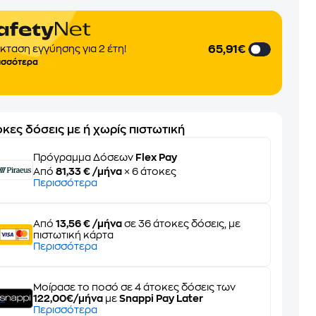
65,91€
κταση εγγύησης για 2 έτη!
ισσότερα
κες δόσεις με ή χωρίς πιστωτική
Πρόγραμμα Δόσεων
Flex Pay
Από
81,33 € /μήνα
× 6 άτοκες
Περισσότερα
Από
13,56 € /μήνα
σε 36 άτοκες δόσεις, με
πιστωτική κάρτα
Περισσότερα
Μοίρασε το ποσό σε 4 άτοκες δόσεις των
122,00€/μήνα
με
Snappi Pay Later
Περισσότερα