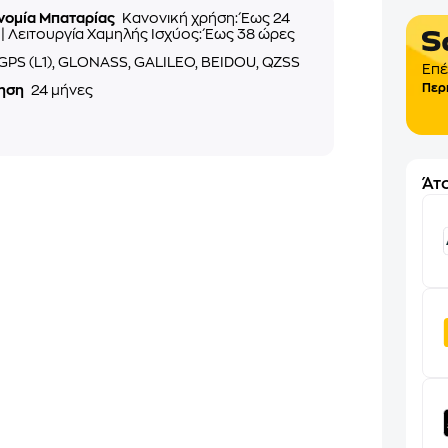
νομία Μπαταρίας
Κανονική χρήση: Έως 24
| Λειτουργία Χαμηλής Ισχύος: Έως 38 ώρες
GPS (L1), GLONASS, GALILEO, BEIDOU, QZSS
Επέ
Περ
ηση
24 μήνες
Άτο