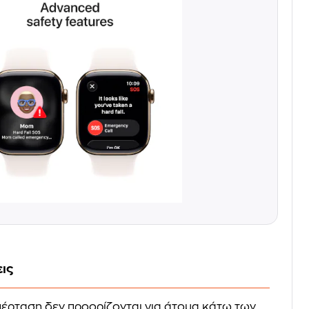
ις
 υπέρταση δεν προορίζονται για άτομα κάτω των