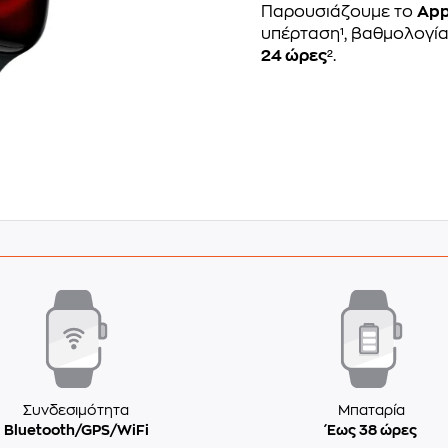
Παρουσιάζουμε το
App
υπέρταση¹, βαθμολογία
24 ώρες
².
Συνδεσιμότητα
Μπαταρία
Bluetooth/GPS/WiFi
Έως 38 ώρες