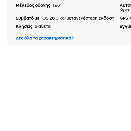
Μέγεθος οθόνης
1.96"
Αυτο
ώρες 
Συμβατό με
iOS 26.0 και μεταγενέστερη έκδοση
GPS
Κλήσεις
Διαθέτει
Εγγύ
Δες όλα τα χαρακτηριστικά