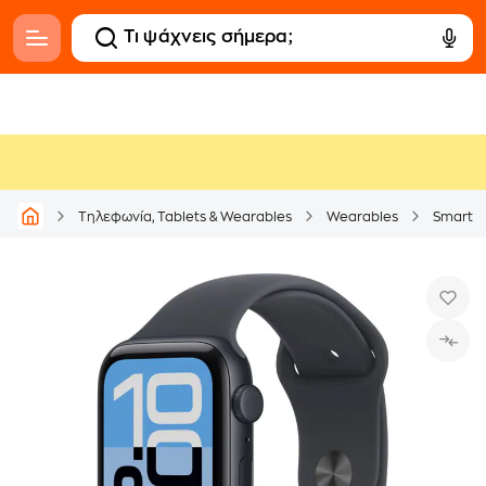
Τηλεφωνία, Tablets & Wearables
Wearables
Smartw