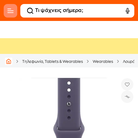
Τηλεφωνία, Tablets & Wearables
Wearables
Λουράκι