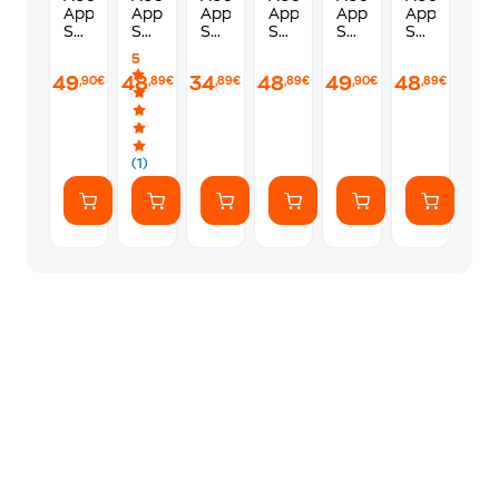
Apple
Apple
Apple
Apple
Apple
Apple
Sport
Sport
Sport
Sport
Sport
Sport
Band
Band
Band
Band
Band
Band
5
M/L
S/M
M/L
S/M
S/M
M/L
49
48
34
48
49
48
,90€
,89€
,89€
,89€
,90€
,89€
για
για
για
για
για
για
Apple
Apple
Apple
Apple
Apple
Apple
Watch
Watch
Watch
Watch
Watch
Watch
46mm
46mm
45mm
46mm
46mm
45mm
-
-
-
-
-
-
(1)
Clementine
Anchor
(PRODUCT)RED
Purple
Bright
Sunshine
Blue
Fog
Guava