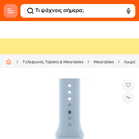
Τηλεφωνία, Tablets & Wearables
Wearables
Λουράκι