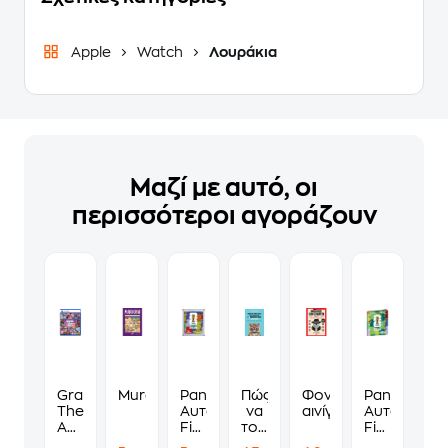
Apple
Watch
Λουράκια
Μαζί με αυτό, οι
περισσότεροι αγοράζουν
Grand
Murdoku
Panini
Πώς
Φονικά
Panini
Theft
Αυτοκόλλητα
να
αινίγματα
Αυτοκόλλη
Auto
Fifa
τους
Fifa
VI
World
λες
World