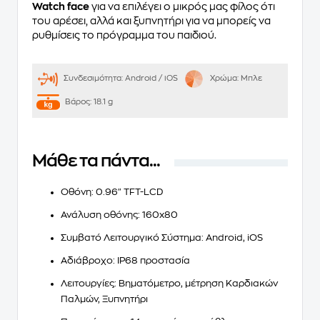
Watch face
για να επιλέγει ο μικρός μας φίλος ότι
του αρέσει, αλλά και ξυπνητήρι για να μπορείς να
ρυθμίσεις το πρόγραμμα του παιδιού.
Συνδεσιμότητα:
Android / iOS
Χρώμα:
Μπλε
Βάρος:
18.1 g
Μάθε τα πάντα...
Οθόνη: 0.96" TFT-LCD
Ανάλυση οθόνης: 160x80
Συμβατό Λειτουργικό Σύστημα: Android, iOS
Αδιάβροχο: IP68 προστασία
Λειτουργίες: Βηματόμετρο, μέτρηση Καρδιακών
Παλμών, Ξυπνητήρι