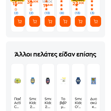
έκπτωση
έκπτωση
39
18.80€
,90€
15
24
Τυχαία
-
Βαϊάνα
,98€
,90€
11
,84€
Επιλογή
Purple
(43260)
Σχεδίου
(2)
(2)
(13)
(8)
(13)
(3)
Άλλοι πελάτες είδαν επίσης
Παιδική
Smartwatch
Smartwatch
Το
Smartwatch
Δυο
Action
Kiddoboo
Kiddoboo
βιβλίο
Kiddoboo
σκύλοι
Camera
2.0
2.0
με
O’Clock
κι
FotoFun
44mm
44mm
τα
-
ένας