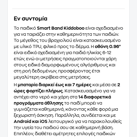
Eν συντομία
Το παιδικό
Smart Band Kiddoboo
είναι σχεδιασμένο
για να ταιριάζει στην καθημερινότητα των παιδιών.
Το μέγεθος του βραχιολιού είναι κατασκευασμένο
με υλικό TPU, φιλικό προς το δέρμα. Η
οθόνη 0.96"
είναι ειδικά σχεδιασμένη για παιδιά ηλικίας 6-12
ετών, ενώ οι μετρήσεις πραγματοποιούνται χάρη
στους ειδικά διαμορφωμένους αλγόριθμους και
στη ροή δεδομένων, προσφέροντας έτσι
μεγαλύτερη ακρίβεια στις μετρήσεις.
Η
μπαταρία διαρκεί έως και 7 ημέρες
και μέσα σε
2
ώρες φορτίζει πλήρως
. Κατασκευασμένο για να
αντέχει στο νερό και χάρη στα
14 διαφορετικά
προγράμματα άθλησης
το παιδί μπορέι να
γυμνάζεται καθημερινά, κάνοντας κάθε φορά μια
ξεχωριστή άσκηση. Παράλληλα, συνδέεται και με
Android και iOS
λειτουργικό για να παρακολουθείς
την υγεία του παιδιού σου σε καθημερινή βάση.
Επιπλέον, διαθέτει αμέτρητες επιλογές παιδικών