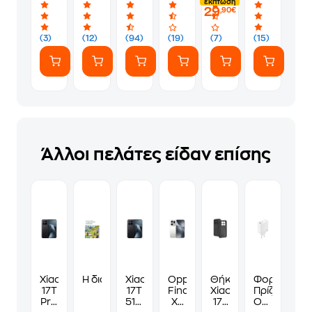
έκπτωση
29
A
-
USB-
Λευκό
,90€
100W
Black
A
-
45W
(3)
(12)
(94)
(19)
(7)
(15)
White
-
White
Άλλοι πελάτες είδαν επίσης
Xiaomi
Η διαχρονική συνεχεία του ελληνισμού
Xiaomi
Oppo
Θήκη
Φορτιστής
17T
17T
Find
Xiaomi
Πρίζας
Pro
512GB
X9
17-
Oppo