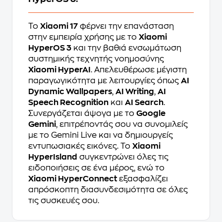
Το
Xiaomi 17
φέρνει την επανάσταση
στην εμπειρία χρήσης με το
Xiaomi
HyperOS 3
και την βαθιά ενσωμάτωση
συστημικής τεχνητής νοημοσύνης
Xiaomi HyperAI
. Απελευθέρωσε μέγιστη
παραγωγικότητα με λειτουργίες όπως
AI
Dynamic Wallpapers
,
AI Writing
,
AI
Speech Recognition
και
AI Search
.
Συνεργάζεται άψογα με το
Google
Gemini
, επιτρέποντάς σου να συνομιλείς
με το Gemini Live και να δημιουργείς
εντυπωσιακές εικόνες. Το
Xiaomi
HyperIsland
συγκεντρώνει όλες τις
ειδοποιήσεις σε ένα μέρος, ενώ το
Xiaomi HyperConnect
εξασφαλίζει
απρόσκοπτη διασυνδεσιμότητα σε όλες
τις συσκευές σου.