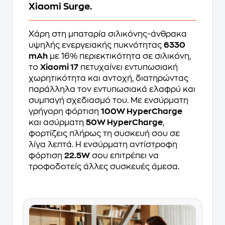
Xiaomi Surge.
Χάρη στη μπαταρία σιλικόνης-άνθρακα
υψηλής ενεργειακής πυκνότητας
6330
mAh
με 16% περιεκτικότητα σε σιλικόνη,
το
Xiaomi 17
πετυχαίνει εντυπωσιακή
χωρητικότητα και αντοχή, διατηρώντας
παράλληλα τον εντυπωσιακά ελαφρύ και
συμπαγή σχεδιασμό του. Με ενσύρματη
γρήγορη φόρτιση
100W HyperCharge
και ασύρματη
50W HyperCharge
,
φορτίζεις πλήρως τη συσκευή σου σε
λίγα λεπτά. Η ενσύρματη αντίστροφη
φόρτιση
22.5W
σου επιτρέπει να
τροφοδοτείς άλλες συσκευές άμεσα.