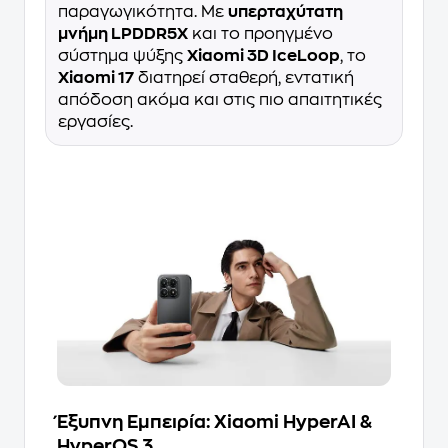
παραγωγικότητα. Με
υπερταχύτατη
μνήμη LPDDR5X
και το προηγμένο
σύστημα ψύξης
Xiaomi 3D IceLoop
, το
Xiaomi 17
διατηρεί σταθερή, εντατική
απόδοση ακόμα και στις πιο απαιτητικές
εργασίες.
Έξυπνη Εμπειρία: Xiaomi HyperAI &
HyperOS 3.