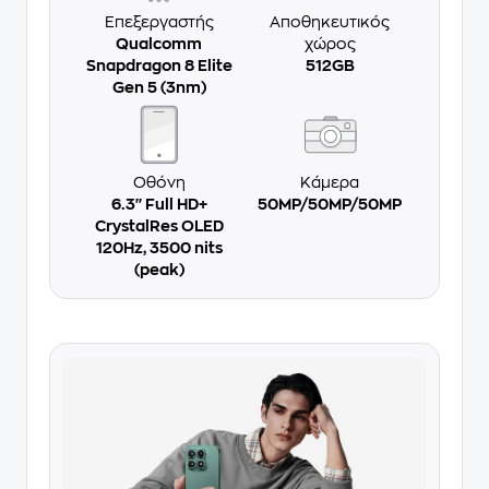
Επεξεργαστής
Αποθηκευτικός
Qualcomm
χώρος
Snapdragon 8 Elite
512GB
Gen 5 (3nm)
Οθόνη
Κάμερα
6.3'' Full HD+
50MP/50MP/50MP
CrystalRes OLED
120Hz, 3500 nits
(peak)