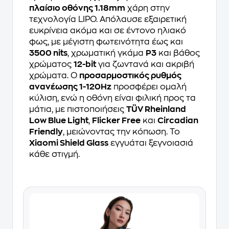
πλαίσιο οθόνης 1.18mm
χάρη στην
τεχνολογία LIPO. Απόλαυσε εξαιρετική
ευκρίνεια ακόμα και σε έντονο ηλιακό
φως, με μέγιστη φωτεινότητα έως και
3500 nits
, χρωματική γκάμα
P3
και βάθος
χρώματος
12-bit
για ζωντανά και ακριβή
χρώματα. Ο
προσαρμοστικός ρυθμός
ανανέωσης 1-120Hz
προσφέρει ομαλή
κύλιση, ενώ η οθόνη είναι φιλική προς τα
μάτια, με πιστοποιήσεις
TÜV Rheinland
Low Blue Light
,
Flicker Free
και
Circadian
Friendly
, μειώνοντας την κόπωση. Το
Xiaomi Shield Glass
εγγυάται ξεγνοιασιά
κάθε στιγμή.