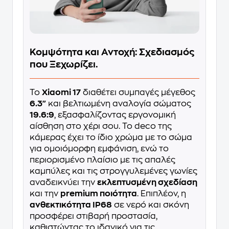
Κομψότητα και Αντοχή: Σχεδιασμός
που Ξεχωρίζει.
Το
Xiaomi 17
διαθέτει συμπαγές μέγεθος
6.3"
και βελτιωμένη αναλογία σώματος
19.6:9
, εξασφαλίζοντας εργονομική
αίσθηση στο χέρι σου. Το deco της
κάμερας έχει το ίδιο χρώμα με το σώμα
για ομοιόμορφη εμφάνιση, ενώ το
περιορισμένο πλαίσιο με τις απαλές
καμπύλες και τις στρογγυλεμένες γωνίες
αναδεικνύει την
εκλεπτυσμένη σχεδίαση
και την
premium ποιότητα
. Επιπλέον, η
ανθεκτικότητα IP68
σε νερό και σκόνη
προσφέρει στιβαρή προστασία,
καθιστώντας το ιδανικό για τις