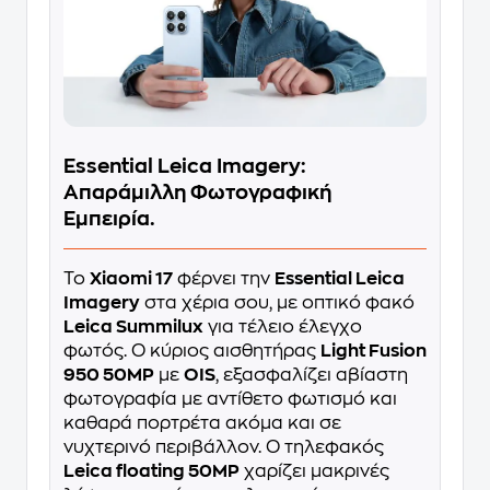
Essential Leica Imagery:
Απαράμιλλη Φωτογραφική
Εμπειρία.
Το
Xiaomi 17
φέρνει την
Essential Leica
Imagery
στα χέρια σου, με οπτικό φακό
Leica Summilux
για τέλειο έλεγχο
φωτός. Ο κύριος αισθητήρας
Light Fusion
950 50MP
με
OIS
, εξασφαλίζει αβίαστη
φωτογραφία με αντίθετο φωτισμό και
καθαρά πορτρέτα ακόμα και σε
νυχτερινό περιβάλλον. Ο τηλεφακός
Leica floating 50MP
χαρίζει μακρινές