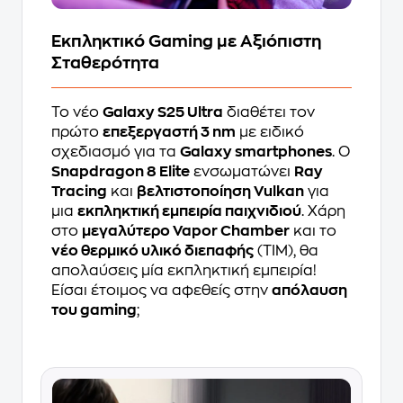
Εκπληκτικό Gaming με Αξιόπιστη
Σταθερότητα
Το νέο
Galaxy S25 Ultra
διαθέτει τον
πρώτο
επεξεργαστή 3 nm
με ειδικό
σχεδιασμό για τα
Galaxy smartphones
. Ο
Snapdragon 8 Elite
ενσωματώνει
Ray
Tracing
και
βελτιστοποίηση Vulkan
για
μια
εκπληκτική εμπειρία παιχνιδιού
. Χάρη
στο
μεγαλύτερο Vapor Chamber
και το
νέο θερμικό υλικό διεπαφής
(TIM), θα
απολαύσεις μία εκπληκτική εμπειρία!
Είσαι έτοιμος να αφεθείς στην
απόλαυση
του gaming
;