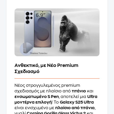
Ανθεκτικό, με Νέο Premium
Σχεδιασμό
Νέος στρογγυλεμένος premium
σχεδιασμός με πλαίσιο από
τιτάνιο
και
ενσωματωμένο S Pen
, αποτελεί μια
Ultra
μοντέρνα επιλογή
! Το
Galaxy S25 Ultra
είναι ενισχυμένo με
πλαίσιο από τιτάνιο
,
γυαλί
Corning Gorilla Glass Victus 2
και