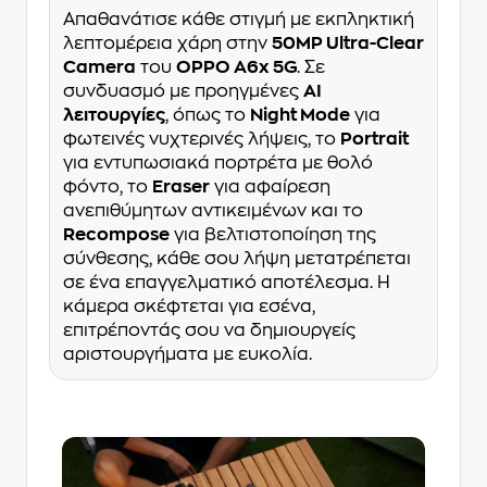
Απαθανάτισε κάθε στιγμή με εκπληκτική
λεπτομέρεια χάρη στην
50MP Ultra-Clear
Camera
του
OPPO A6x 5G
. Σε
συνδυασμό με προηγμένες
AI
λειτουργίες
, όπως το
Night Mode
για
φωτεινές νυχτερινές λήψεις, το
Portrait
για εντυπωσιακά πορτρέτα με θολό
φόντο, το
Eraser
για αφαίρεση
ανεπιθύμητων αντικειμένων και το
Recompose
για βελτιστοποίηση της
σύνθεσης, κάθε σου λήψη μετατρέπεται
σε ένα επαγγελματικό αποτέλεσμα. Η
κάμερα σκέφτεται για εσένα,
επιτρέποντάς σου να δημιουργείς
αριστουργήματα με ευκολία.