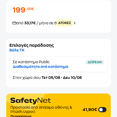
199
,00€
από
33,17€
/ μήνα σε 6
ATOKEΣ
Επιλογές παράδοσης
Βάλε ΤΚ
Σε κατάστημα Public
ΔΩΡΕΑΝ
Διαθεσιμότητα ανά κατάστημα
Στον
χώρο σου
Τετ 05/08 - Δευ 10/08
Προστασία από σπάσιμο οθόνης &
41,90€
πτώση υγρού
Περισσότερα