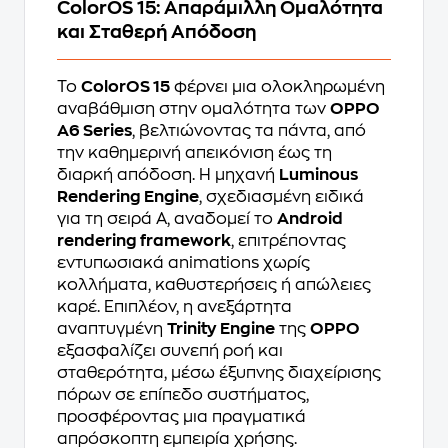
ColorOS 15: Απαράμιλλη Ομαλότητα
και Σταθερή Απόδοση
Το
ColorOS 15
φέρνει μια ολοκληρωμένη
αναβάθμιση στην ομαλότητα των
OPPO
A6 Series
, βελτιώνοντας τα πάντα, από
την καθημερινή απεικόνιση έως τη
διαρκή απόδοση. Η μηχανή
Luminous
Rendering Engine
, σχεδιασμένη ειδικά
για τη σειρά A, αναδομεί το
Android
rendering framework
, επιτρέποντας
εντυπωσιακά animations χωρίς
κολλήματα, καθυστερήσεις ή απώλειες
καρέ. Επιπλέον, η ανεξάρτητα
αναπτυγμένη
Trinity Engine
της
OPPO
εξασφαλίζει συνεπή ροή και
σταθερότητα, μέσω έξυπνης διαχείρισης
πόρων σε επίπεδο συστήματος,
προσφέροντας μια πραγματικά
απρόσκοπτη εμπειρία χρήσης.