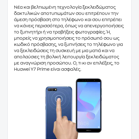
Νέα και βελτιωμένη τεχνολογία ξεκλειδώματος
δακτυλικών αποτυπωμάτων
σου επιτρέπουν την
άμεση πρόσβαση στο τηλέφωνο και σου επιτρέπει
να κάνεις περισσότερα, όπως να απενεργοποιήσεις
το ξυπνητήρι ή να
τραβήξεις φωτογραφίες
. Ή,
μπορείς να χρησιμοποιήσεις το
πρόσωπό
σου ως
κωδικό πρόσβασης, να ξυπνήσεις το τηλέφωνο για
να ξεκλειδώσεις τη συσκευή με μια ματιά και να
απολαύσιες τη βολική λειτουργία ξεκλειδώματος
με
αναγνώριση προσώπου
. Ό, τι κι αν επιλέξεις, το
Huawei Y7 Prime
είναι ασφαλές.