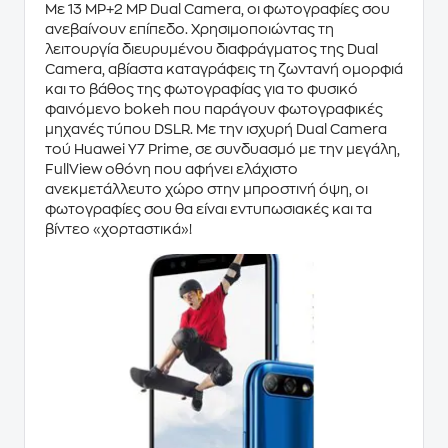
Με
13 MP+2 MP Dual Camera
, οι φωτογραφίες σου
ανεβαίνουν επίπεδο. Χρησιμοποιώντας τη
λειτουργία διευρυμένου διαφράγματος της
Dual
Camera
, αβίαστα καταγράφεις τη ζωντανή ομορφιά
και το βάθος της φωτογραφίας για το φυσικό
φαινόμενο bokeh που παράγουν φωτογραφικές
μηχανές
τύπου DSLR
. Με την ισχυρή Dual Camera
τού
Huawei Y7 Prime
, σε συνδυασμό με την μεγάλη,
FullView οθόνη
που αφήνει ελάχιστο
ανεκμετάλλευτο χώρο στην μπροστινή όψη, οι
φωτογραφίες σου θα είναι εντυπωσιακές και τα
βίντεο «χορταστικά»!