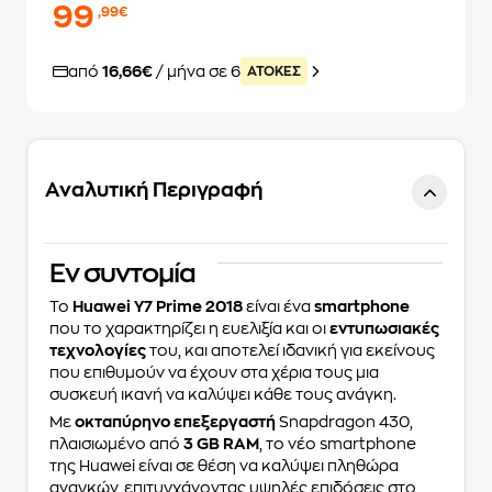
99
,99€
από
16,66€
/ μήνα σε 6
ATOKEΣ
Αναλυτική Περιγραφή
Eν συντομία
To
Huawei Y7 Prime 2018
είναι ένα
smartphone
που το χαρακτηρίζει η ευελιξία και οι
εντυπωσιακές
τεχνολογίες
του, και αποτελεί ιδανική για εκείνους
που επιθυμούν να έχουν στα χέρια τους μια
συσκευή ικανή να καλύψει κάθε τους ανάγκη.
Με
οκταπύρηνο επεξεργαστή
Snapdragon 430,
πλαισιωμένο από
3 GB RAM
, το νέο smartphone
της Huawei είναι σε θέση να καλύψει πληθώρα
αναγκών, επιτυγχάνοντας υψηλές επιδόσεις στo