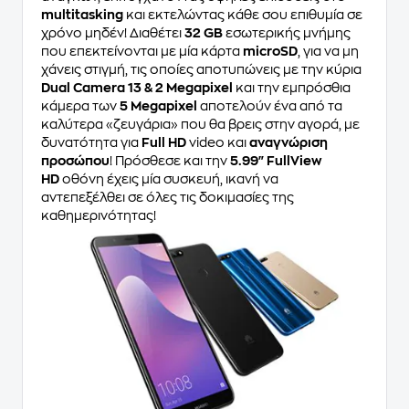
multitasking
και εκτελώντας κάθε σου επιθυμία σε
χρόνο μηδέν! Διαθέτει
32 GB
εσωτερικής μνήμης
που επεκτείνονται με μία κάρτα
microSD
, για να μη
χάνεις στιγμή, τις οποίες αποτυπώνεις με την κύρια
Dual Camera 13 & 2 Megapixel
και την εμπρόσθια
κάμερα των
5 Megapixel
αποτελούν ένα από τα
καλύτερα «ζευγάρια» που θα βρεις στην αγορά, με
δυνατότητα για
Full HD
video και
αναγνώριση
προσώπου
! Πρόσθεσε και την
5.99" FullView
HD
οθόνη έχεις μία συσκευή, ικανή να
αντεπεξέλθει σε όλες τις δοκιμασίες της
καθημερινότητας!