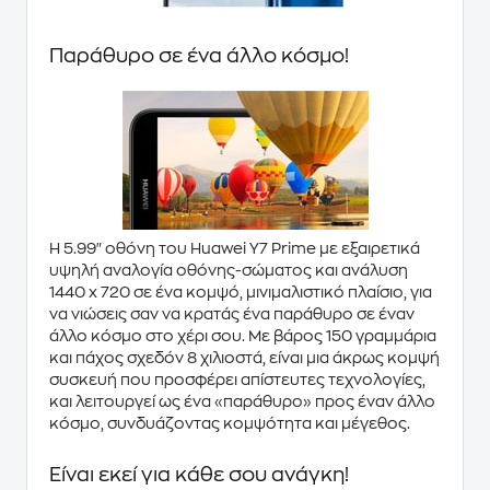
Παράθυρο σε ένα άλλο κόσμο!
Η
5.99" οθόνη
του
Huawei Y7 Prime
με εξαιρετικά
υψηλή αναλογία οθόνης-σώματος και
ανάλυση
1440 x 720
σε ένα κομψό, μινιμαλιστικό πλαίσιο, για
να νιώσεις σαν να κρατάς ένα παράθυρο σε έναν
άλλο κόσμο στο χέρι σου. Με βάρος 150 γραμμάρια
και πάχος
σχεδόν 8 χιλιοστά
, είναι μια άκρως κομψή
συσκευή που προσφέρει απίστευτες τεχνολογίες,
και λειτουργεί ως ένα «παράθυρο» προς έναν άλλο
κόσμο, συνδυάζοντας κομψότητα και μέγεθος.
Είναι εκεί για κάθε σου ανάγκη!