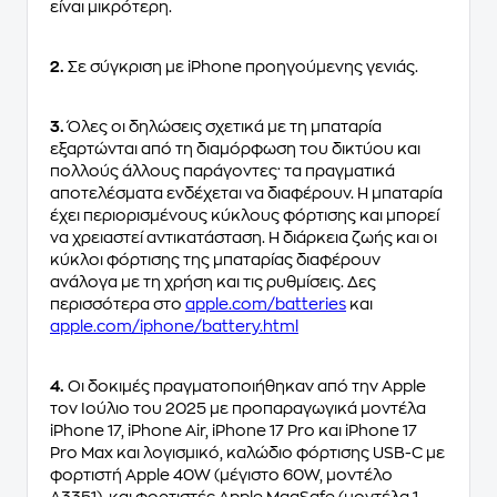
είναι μικρότερη.
2.
Σε σύγκριση με iPhone προηγούμενης γενιάς.
3.
Όλες οι δηλώσεις σχετικά με τη μπαταρία
εξαρτώνται από τη διαμόρφωση του δικτύου και
πολλούς άλλους παράγοντες· τα πραγματικά
αποτελέσματα ενδέχεται να διαφέρουν. Η μπαταρία
έχει περιορισμένους κύκλους φόρτισης και μπορεί
να χρειαστεί αντικατάσταση. Η διάρκεια ζωής και οι
κύκλοι φόρτισης της μπαταρίας διαφέρουν
ανάλογα με τη χρήση και τις ρυθμίσεις. Δες
περισσότερα στο
apple.com/batteries
και
apple.com/iphone/battery.html
4.
Οι δοκιμές πραγματοποιήθηκαν από την Apple
τον Ιούλιο του 2025 με προπαραγωγικά μοντέλα
iPhone 17, iPhone Air, iPhone 17 Pro και iPhone 17
Pro Max και λογισμικό, καλώδιο φόρτισης USB-C με
φορτιστή Apple 40W (μέγιστο 60W, μοντέλο
A3351), και φορτιστές Apple MagSafe (μοντέλα 1