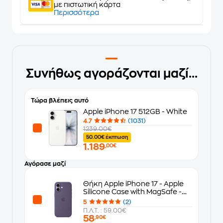
με πιστωτική κάρτα
Περισσότερα
Συνήθως αγοράζονται μαζί...
Τώρα βλέπεις αυτό
Apple iPhone 17 512GB - White
4.7
(1031)
1239.00€
50.00€ έκπτωση
1.189
,00€
Αγόρασε μαζί
Θήκη Apple iPhone 17 - Apple
Silicone Case with MagSafe -
Purple Fog
5
(2)
Π.Λ.Τ. : 59.00€
58
,90€