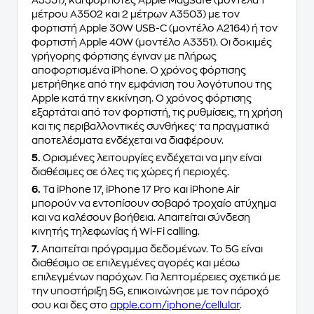
μέτρου A3502 και 2 μέτρων A3503) με τον
φορτιστή Apple 30W USB-C (μοντέλο A2164) ή τον
φορτιστή Apple 40W (μοντέλο A3351). Οι δοκιμές
γρήγορης φόρτισης έγιναν με πλήρως
αποφορτισμένα iPhone. Ο χρόνος φόρτισης
μετρήθηκε από την εμφάνιση του λογότυπου της
Apple κατά την εκκίνηση. Ο χρόνος φόρτισης
εξαρτάται από τον φορτιστή, τις ρυθμίσεις, τη χρήση
και τις περιβαλλοντικές συνθήκες· τα πραγματικά
αποτελέσματα ενδέχεται να διαφέρουν.
5.
Ορισμένες λειτουργίες ενδέχεται να μην είναι
διαθέσιμες σε όλες τις χώρες ή περιοχές.
6.
Τα iPhone 17, iPhone 17 Pro και iPhone Air
μπορούν να εντοπίσουν σοβαρό τροχαίο ατύχημα
και να καλέσουν βοήθεια. Απαιτείται σύνδεση
κινητής τηλεφωνίας ή Wi-Fi calling.
7.
Απαιτείται πρόγραμμα δεδομένων. Το 5G είναι
διαθέσιμο σε επιλεγμένες αγορές και μέσω
επιλεγμένων παρόχων. Για λεπτομέρειες σχετικά με
την υποστήριξη 5G, επικοινώνησε με τον πάροχό
σου και δες στο
apple.com/iphone/cellular
.