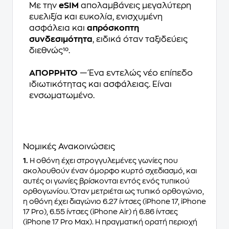
Με την
eSIM
απολαμβάνεις μεγαλύτερη
ευελιξία και ευκολία, ενισχυμένη
ασφάλεια και
απρόσκοπτη
συνδεσιμότητα
, ειδικά όταν ταξιδεύεις
διεθνώς¹⁰.
ΑΠΟΡΡΗΤΟ
— Ένα εντελώς νέο επίπεδο
ιδιωτικότητας και ασφάλειας. Είναι
ενσωματωμένο.
Νομικές Ανακοινώσεις
1.
Η οθόνη έχει στρογγυλεμένες γωνίες που
ακολουθούν έναν όμορφο κυρτό σχεδιασμό, και
αυτές οι γωνίες βρίσκονται εντός ενός τυπικού
ορθογωνίου. Όταν μετριέται ως τυπικό ορθογώνιο,
η οθόνη έχει διαγώνιο 6.27 ίντσες (iPhone 17, iPhone
17 Pro), 6.55 ίντσες (iPhone Air) ή 6.86 ίντσες
(iPhone 17 Pro Max). Η πραγματική ορατή περιοχή