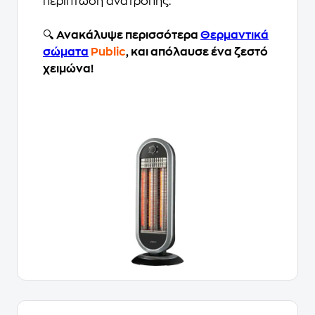
περίπτωση ανατροπής.
🔍
Ανακάλυψε περισσότερα
Θερμαντικά
σώματα
Public
, και απόλαυσε ένα ζεστό
χειμώνα!