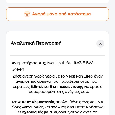
Αγορά μόνο από κατάστημα
Αναλυτική Περιγραφή
Ανεμιστήρας Αυχένα JisuLife Life3 5.5W -
Green
Ζήσε άνεση χωρίς χέρια με το
Neck Fan Life3
, έναν
ανεμιστήρα αυχένα
που προσφέρει ισχυρή ροή
αέρα έως
3.5m/s
και
5 επίπεδα έντασης
για δροσιά
προσαρμοσμένη στις ανάγκες σου.
Με
4000mAh μπαταρία
, απολαμβάνεις έως και
13.5
ώρες λειτουργίας
και απόλυτη ελευθερία κινήσεων.
Ο
σχεδιασμός με 78 εξόδους αέρα
διαχέει τη