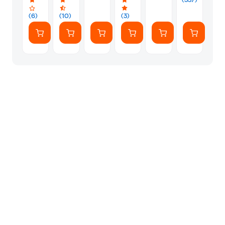
(337)
Wi-
eleve
/
Wi-
Fi,
Μαύρο
Fi,
(6)
(10)
(3)
Bluetooth,
(15cm)
Bluetooth
3680W
1607-
3680W
41288