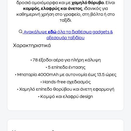
δροσιά ομοιόμορφα και με
χαμηλό θόρυβο
. Είναι
κομψός, ελαφρύς και άνετος
, ιδανικός για
καθημερινή χρήση στο γραφείο, στη βόλτα ή στο
ταξίδι.
Ανακάλυψε
εδώ
όλα τα διαθέσιμα gadgets &
αξεσουάρ ταξιδίου
Χαρακτηριστικά
• 78 έξοδοι αέρα για πλήρη κάλυψη
• 5 επίπεδα έντασης
• Μπαταρία 4000mAh με αυτονομία έως 13.5 ώρες
• Hands-free σχεδιασμός
• Χαμηλό επίπεδο θορύβου και άνετη εφαρμογή
• Κομψό και ελαφρύ design