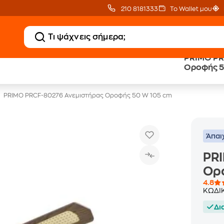
210 8181333
Το Wallet μου
PRIMO PR
Κλιματιστικά
20 € Public επιστροφ
Οροφής 5
με Δωρεάν Εγκατάσταση
με Snappi
PRIMO PRCF-80276 Ανεμιστήρας Οροφής 50 W 105 cm
Άπαι
PR
Ορ
4.8
ΚΩΔΙ
Δι