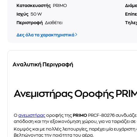
Κατασκευαστής
PRIMO
Διάμ
Ισχύς
50 W
Επίπ
Περιστροφή
Διαθέτει
Τηλε
Δες όλα τα χαρακτηριστικά
Αναλυτική Περιγραφή
Ανεμιστήρας Οροφής PRI
Ο
ανεμιστήρας
oροφής της
PRIMO
PRCF-80276 συνδυάζει
απόδοση και την εξοικονόμηση χώρου, για να ταιριάζει σ
Κομψός και με πολλές λειτουργίες, παρέχει μία ευχάριστη
βελτιώνοντας την ποιότητα του αέρα.