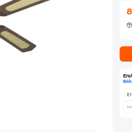
Επι
Βάλ
Σ
Μη