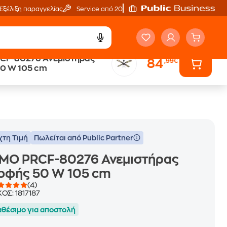
Εξέλιξη παραγγελίας
Service από 20'
CF-80276 Ανεμιστήρας
84
,99€
ή
Άτοκες Δόσεις
0 W 105 cm
χωρίς κάρτα
χτη Τιμή
Πωλείται από Public Partner
IMO PRCF-80276 Ανεμιστήρας
οφής 50 W 105 cm
(4)
ΚΟΣ:
1817187
αθέσιμο για αποστολή