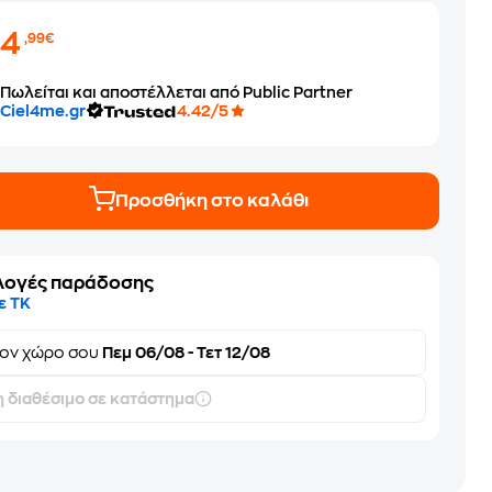
84
,99€
Πωλείται και αποστέλλεται από Public Partner
Ciel4me.gr
4.42/5
Προσθήκη στο καλάθι
λογές παράδοσης
ε ΤΚ
τον
χώρο σου
Πεμ 06/08 - Τετ 12/08
 διαθέσιμο σε κατάστημα