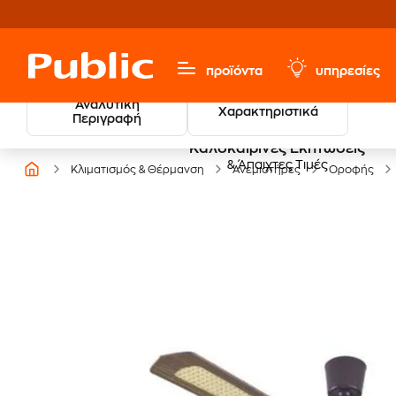
προϊόντα
υπηρεσίες
Αναλυτική
Χαρακτηριστικά
Περιγραφή
Καλοκαιρινές Εκπτώσεις
& Άπαιχτες Τιμές
Κλιματισμός & Θέρμανση
Ανεμιστήρες
Οροφής