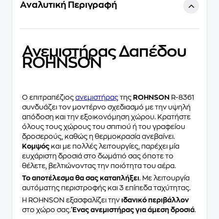
Αναλυτική Περιγραφή
Ανεμιστήρας Δαπέδου
ROHNSON
Ο επιτραπέζιος
ανεμιστήρας
της
ROHNSON
R-8361
συνδυάζει τον μοντέρνο σχεδιασμό με την υψηλή
απόδοση και την εξοικονόμηση χώρου. Κρατήστε
όλους τους χώρους του σπιτιού ή του γραφείου
δροσερούς, καθώς η θερμοκρασία ανεβαίνει.
Κομψός
και με πολλές λειτουργίες, παρέχει μία
ευχάριστη δροσιά στο δωμάτιό σας όποτε το
θέλετε, βελτιώνοντας την ποιότητα του αέρα.
Το αποτέλεσμα θα σας καταπλήξει
. Με λειτουργία
αυτόματης περιστροφής και 3 επίπεδα ταχύτητας.
H ROHNSON εξασφαλίζει την
ιδανικό περιβάλλον
στο χώρο σας.
Ένας ανεμιστήρας για άμεση δροσιά
.