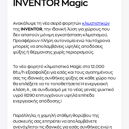
INVENTOR Magic
Ανακάλυψε τη νέα σειρά φορητών
κλιματιστικών
της
INVENTOR
, την ιδανική λύση για χώρους που
δεν απαιτούν μόνιμη εγκατάσταση κλιματισμού.
Προσφέρουν πλήρη αυτονομία ενώ ταυτόχρονα
μπορείς να απολαμβάνεις υψηλές αποδόσεις
ψύξης ή θέρμανσης χωρίς περιορισμούς.
Το νέο φορητό κλιματιστικό Magic στα 12.000
Btu/h εξασφαλίζει για εσάς και τους αγαπημένους
σας τις ιδανικές συνθήκες ψύξης σε κάθε χώρο που
θα επιλέξετε να το τοποθετήσετε! Η ενεργειακή
κλάση Α , σε συνδυασμό με το νέας γενιάς ψυκτικό
υγρό R290 επιτυγχάνουν υψηλά επίπεδα
ενεργειακής απόδοσης.!
Παράλληλα, η χαμηλή στάθμη θορύβου της
συσκευής σας επιτρέπει να απολαμβάνετε
ανενόχλητοι τις ιδανικές για εσάς συνθήκες ενώ η