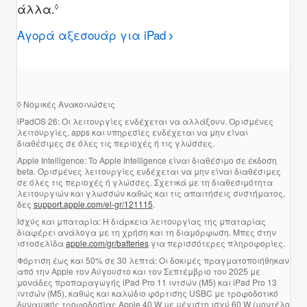
άλλα.
Ανάτρεξε στις νομικές ανακοινώσεις.
◊
Αγορά αξεσουάρ για iPad
◊
Νομικές Ανακοινώσεις
iPadOS 26:
Οι λειτουργίες ενδέχεται να αλλάξουν. Ορισμένες
λειτουργίες, apps και υπηρεσίες ενδέχεται να μην είναι
διαθέσιμες σε όλες τις περιοχές ή τις γλώσσες.
Apple Intelligence:
To Apple Intelligence είναι διαθέσιμο σε έκδοση
beta. Ορισμένες λειτουργίες ενδέχεται να μην είναι διαθέσιμες
σε όλες τις περιοχές ή γλώσσες. Σχετικά με τη διαθεσιμότητα
λειτουργιών και γλωσσών καθώς και τις απαιτήσεις συστήματος,
δες
support.apple.com/el-gr/121115
.
Ισχύς και μπαταρία:
Η διάρκεια λειτουργίας της μπαταρίας
διαφέρει ανάλογα με τη χρήση και τη διαμόρφωση. Μπες στην
ιστοσελίδα
apple.com/gr/batteries
για περισσότερες πληροφορίες.
Φόρτιση έως και 50% σε 30 λεπτά:
Οι δοκιμές πραγματοποιήθηκαν
από την Apple τον Αύγουστο και τον Σεπτέμβριο του 2025 με
μονάδες προπαραγωγής iPad Pro 11 ιντσών (M5) και iPad Pro 13
ιντσών (M5), καθώς και καλώδιο φόρτισης USBC με τροφοδοτικό
δυναμικής τροφοδοσίας Apple 40 W με μέγιστη ισχύ 60 W (μοντέλο