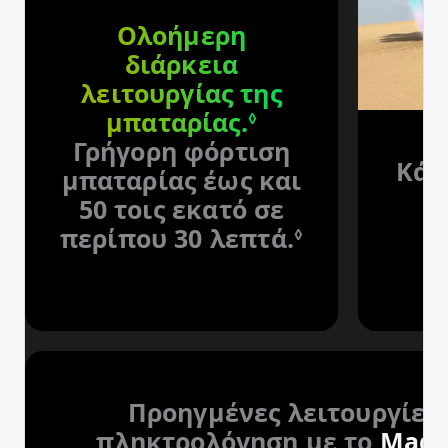
Ολοήμερη
διάρκεια
λειτουργίας της
μπαταρίας.
Ανάτρεξε στις 
◊
Γρήγορη φόρτιση
Κάν
μπαταρίας έως και
—
50 τοις εκατό σε
περίπου 30 λεπτά.
Ανάτρεξε σ
◊
Τ
Προηγμένες λειτουργίες 
πληκτρολόγηση με το
Magi