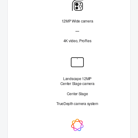
Πίσω
Κάμερα
12MP Wide camera
—
Ultra Wide camera Μη διαθέσιμο
4K video, ProRes
Μπροστά
Κάμερα
Landscape 12MP
Center Stage camera
Center Stage
TrueDepth camera system
Built
for
Apple Intelligence