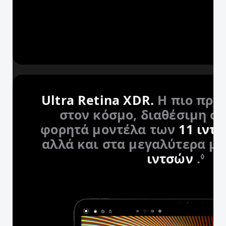
Ultra Retina XDR.
Η πιο προ
στον κόσμο, διαθέσιμη σ
φορητά μοντέλα των
11 ιντ
αλλά και στα μεγαλύτερα μ
ιντσών
.
Ανά
◊