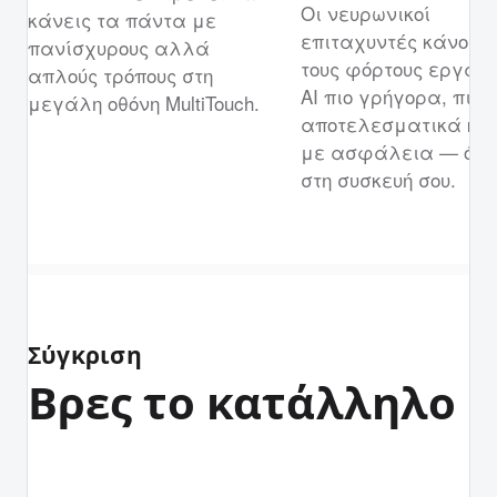
Οι νευρωνικοί
κάνεις τα πάντα με
επιταχυντές κάνουν
πανίσχυρους αλλά
τους φόρτους εργασ
απλούς τρόπους στη
AI πιο γρήγορα, πιο
μεγάλη οθόνη MultiTouch.
αποτελεσματικά κα
με ασφάλεια — όλ
στη συσκευή σου.
Σύγκριση
Βρες το κατάλληλο i
iPad
iPad