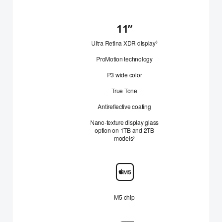
11
”
inches
Με
Ultra Retina XDR display
Ανάτρεξε στις νομικές
μια
◊
ματιά
ProMotion technology
P3 wide color
True Tone
Antireflective coating
Nano-texture display glass
option on 1TB and 2TB
models
Ανάτρεξε στις νομικές ανακοι
◊
Chip
M5 chip