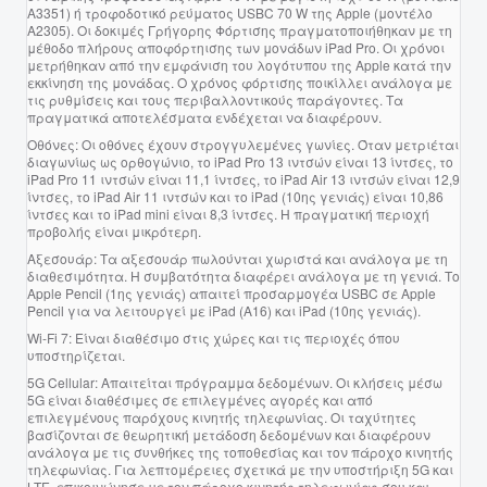
A3351) ή τροφοδοτικό ρεύματος USBC 70 W της Apple (μοντέλο
A2305). Οι δοκιμές Γρήγορης Φόρτισης πραγματοποιήθηκαν με τη
μέθοδο πλήρους αποφόρτηισης των μονάδων iPad Pro. Οι χρόνοι
μετρήθηκαν από την εμφάνιση του λογότυπου της Apple κατά την
εκκίνηση της μονάδας. Ο χρόνος φόρτισης ποικίλλει ανάλογα με
τις ρυθμίσεις και τους περιβαλλοντικούς παράγοντες. Τα
πραγματικά αποτελέσματα ενδέχεται να διαφέρουν.
Οθόνες:
Οι οθόνες έχουν στρογγυλεμένες γωνίες. Όταν μετριέται
διαγωνίως ως ορθογώνιο, το iPad Pro 13 ιντσών είναι 13 ίντσες, το
iPad Pro 11 ιντσών είναι 11,1 ίντσες, το iPad Air 13 ιντσών είναι 12,9
ίντσες, το iPad Air 11 ιντσών και το iPad (10ης γενιάς) είναι 10,86
ίντσες και το iPad mini είναι 8,3 ίντσες. Η πραγματική περιοχή
προβολής είναι μικρότερη.
Αξεσουάρ:
Τα αξεσουάρ πωλούνται χωριστά και ανάλογα με τη
διαθεσιμότητα. Η συμβατότητα διαφέρει ανάλογα με τη γενιά. Το
Apple Pencil (1ης γενιάς) απαιτεί προσαρμογέα USBC σε Apple
Pencil για να λειτουργεί με iPad (A16) και iPad (10ης γενιάς).
Wi-Fi 7:
Είναι διαθέσιμο στις χώρες και τις περιοχές όπου
υποστηρίζεται.
5G Cellular:
Απαιτείται πρόγραμμα δεδομένων. Οι κλήσεις μέσω
5G είναι διαθέσιμες σε επιλεγμένες αγορές και από
επιλεγμένους παρόχους κινητής τηλεφωνίας. Οι ταχύτητες
βασίζονται σε θεωρητική μετάδοση δεδομένων και διαφέρουν
ανάλογα με τις συνθήκες της τοποθεσίας και τον πάροχο κινητής
τηλεφωνίας. Για λεπτομέρειες σχετικά με την υποστήριξη 5G και
LTE, επικοινώνησε με τον πάροχο κινητής τηλεφωνίας σου και