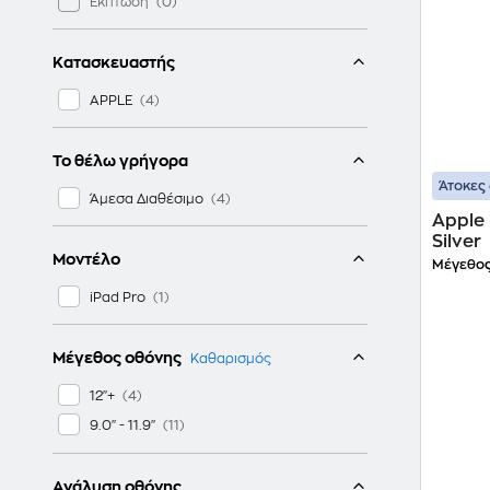
Έκπτωση
Κατασκευαστής
APPLE
Το θέλω γρήγορα
Άτοκες 
Άμεσα Διαθέσιμο
Apple 
Silver
Μοντέλο
Μέγεθος
iPad Pro
Μέγεθος οθόνης
Καθαρισμός
12"+
9.0" - 11.9"
Ανάλυση οθόνης