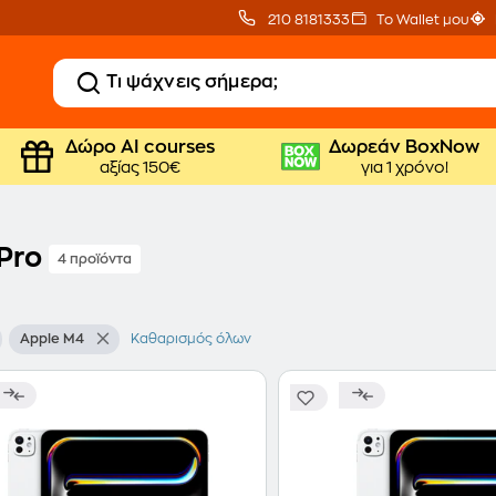
210 8181333
Το Wallet μου
Δώρο ΑΙ courses
Δωρεάν BoxNow
αξίας 150€
για 1 χρόνο!
Pro
4 προϊόντα
Apple M4
Καθαρισμός όλων