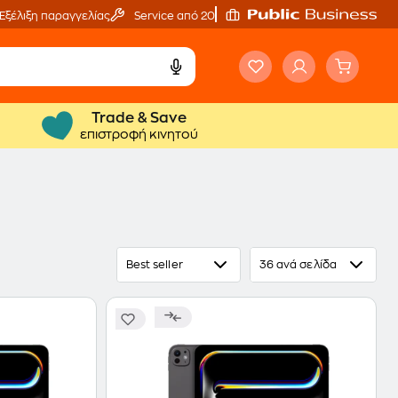
Εξέλιξη παραγγελίας
Service από 20'
Trade & Save
επιστροφή κινητού
Best seller
36 ανά σελίδα