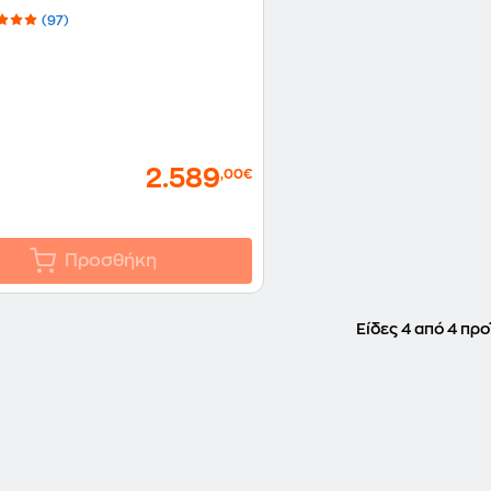
(97)
2.589
,00€
Προσθήκη
Είδες 4 από 4 προ