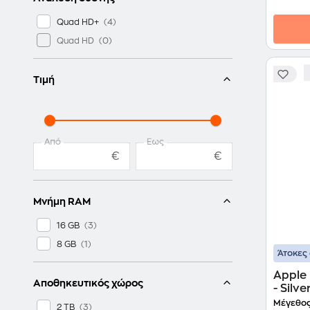
Quad HD+
Quad HD
Τιμή
Από
Έως
€
€
Μνήμη RAM
16 GB
8 GB
Άτοκες 
Apple 
Αποθηκευτικός χώρος
- Silve
Μέγεθος
2 TB