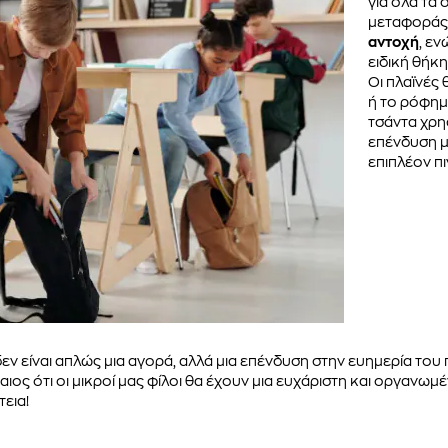
για όλα τα
μεταφοράς 
αντοχή
, εν
ειδική θήκ
Οι πλαϊνές 
ή το ρόφημα
τσάντα χρη
επένδυση μ
επιπλέον πι
δεν είναι απλώς μια αγορά, αλλά μια επένδυση στην ευημερία του π
ιος ότι οι μικροί μας φίλοι θα έχουν μια ευχάριστη και οργανωμ
τεια!