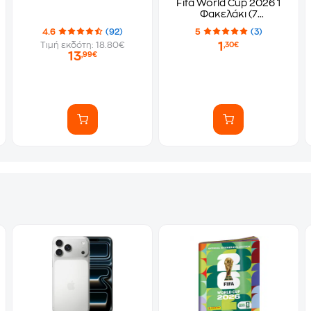
Fifa World Cup 2026 1
Φακελάκι (7
Αυτοκόλλητα)
4.6
(92)
5
(3)
1
Τιμή εκδότη: 18.80€
,30€
13
,99€