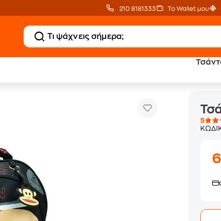
210 8181333
Το Wallet μου
Τσάντα
 Graffiti
Τσά
5
ΚΩΔΙ