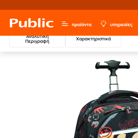
προϊόντα
υπηρεσίες
Αναλυτική
Χαρακτηριστικά
Περιγραφή
Τσάντα Τρόλεϋ Paul Frank
Σχολικά
Σχολικές Τσάντες