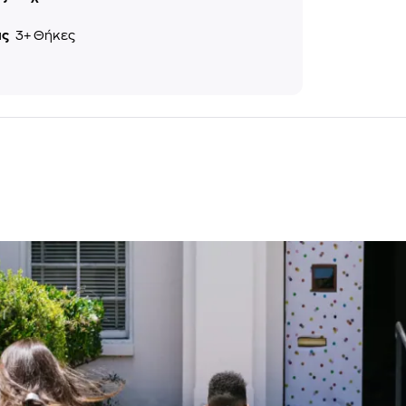
ις
3+ Θήκες