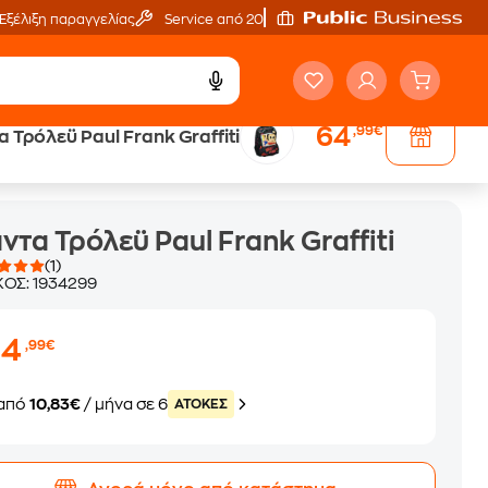
Εξέλιξη παραγγελίας
Service από 20'
64
,99€
 Τρόλεϋ Paul Frank Graffiti
ντα Τρόλεϋ Paul Frank Graffiti
(1)
ΚΟΣ:
1934299
64
,99€
από
10,83€
/ μήνα σε 6
ATOKEΣ