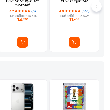
πάνε να γ*μηθούνε
συναισθημάτων
ευγενικά
4.7
(6)
4.8
(346)
Τιμή εκδότη: 16.61€
Τιμή εκδότη: 15.50€
14
11
,99€
,40€