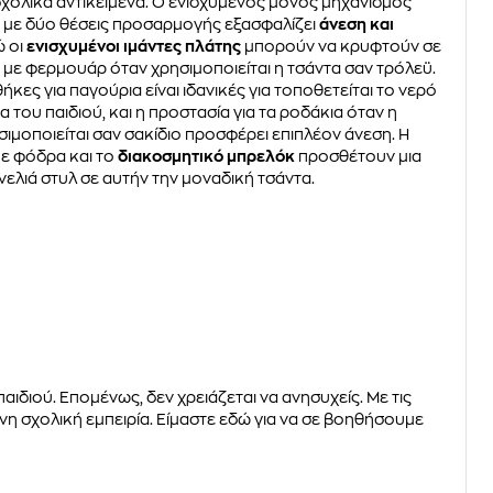
 σχολικά αντικείμενα. Ο ενισχυμένος μονός μηχανισμός
με δύο θέσεις προσαρμογής εξασφαλίζει
άνεση και
ώ οι
ενισχυμένοι ιμάντες πλάτης
μπορούν να κρυφτούν σε
η με φερμουάρ όταν χρησιμοποιείται η τσάντα σαν τρόλεϋ.
θήκες για παγούρια είναι ιδανικές για τοποθετείται το νερό
 του παιδιού, και η προστασία για τα ροδάκια όταν η
σιμοποιείται σαν σακίδιο προσφέρει επιπλέον άνεση. Η
ε φόδρα και το
διακοσμητικό μπρελόκ
προσθέτουν μια
νελιά στυλ σε αυτήν την μοναδική τσάντα.
αιδιού. Επομένως, δεν χρειάζεται να ανησυχείς. Με τις
ένη σχολική εμπειρία. Είμαστε εδώ για να σε βοηθήσουμε