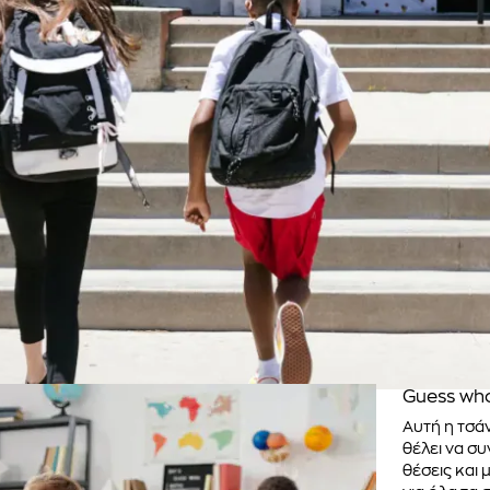
Guess who
Αυτή η τσάν
θέλει να συ
θέσεις και