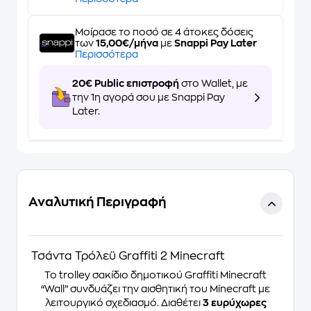
Μοίρασε το ποσό σε 4 άτοκες δόσεις
των
15,00€/μήνα
με
Snappi Pay Later
Περισσότερα
20€ Public επιστροφή
στο Wallet, με
την 1η αγορά σου με Snappi Pay
Later.
Αναλυτική Περιγραφή
Τσάντα Τρόλεϋ Graffiti 2 Minecraft
Το trolley σακίδιο δημοτικού Graffiti Minecraft
“Wall” συνδυάζει την αισθητική του Minecraft με
λειτουργικό σχεδιασμό. Διαθέτει
3 ευρύχωρες