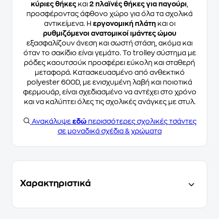
κύριες θήκες
και
2 πλαϊνές θήκες για παγούρι
,
προσφέροντας άφθονο χώρο για όλα τα σχολικά
αντικείμενα. Η
εργονομική πλάτη
και οι
ρυθμιζόμενοι ανατομικοί ιμάντες ώμου
εξασφαλίζουν άνεση και σωστή στάση, ακόμα και
όταν το σακίδιο είναι γεμάτο. Το trolley σύστημα με
ρόδες καουτσούκ προσφέρει εύκολη και σταθερή
μεταφορά. Κατασκευασμένο από ανθεκτικό
polyester 600D, με ενισχυμένη λαβή και ποιοτικά
φερμουάρ, είναι σχεδιασμένο να αντέχει στο χρόνο
και να καλύπτει όλες τις σχολικές ανάγκες με στυλ.
Ανακάλυψε
εδώ
περισσότερες σχολικές τσάντες
σε μοναδικά σχέδια & χρώματα
Χαρακτηριστικά