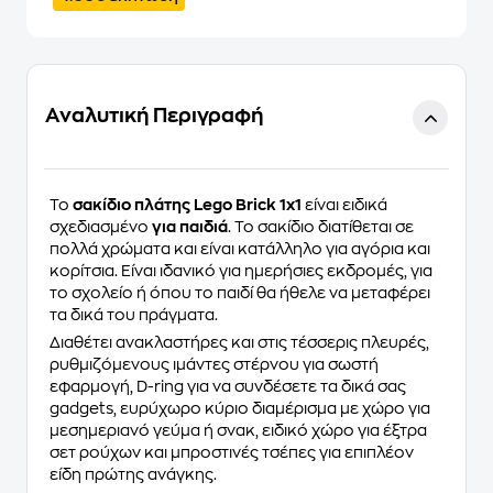
Αναλυτική Περιγραφή
Το
σακίδιο πλάτης
Lego Brick 1x1
είναι ειδικά
σχεδιασμένο
για παιδιά
. Το σακίδιο διατίθεται σε
πολλά χρώματα και είναι κατάλληλο για αγόρια και
κορίτσια. Είναι ιδανικό για ημερήσιες εκδρομές, για
το σχολείο ή όπου το παιδί θα ήθελε να μεταφέρει
τα δικά του πράγματα.
Διαθέτει ανακλαστήρες και στις τέσσερις πλευρές,
ρυθμιζόμενους ιμάντες στέρνου για σωστή
εφαρμογή, D-ring για να συνδέσετε τα δικά σας
gadgets, ευρύχωρο κύριο διαμέρισμα με χώρο για
μεσημεριανό γεύμα ή σνακ, ειδικό χώρο για έξτρα
σετ ρούχων και μπροστινές τσέπες για επιπλέον
είδη πρώτης ανάγκης.