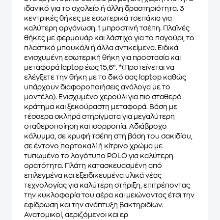
ιδανικό για το σχολείο ή άλλη δραστηριότητα. 3
κεντρικές θήκες με εσωτερικά τσεπάκια για
καλύτερη οργάνωση. 1 μπροστινή τσέπη. Πλαϊνές
θήκες με φερμουάρ και λάστιχο για το παγούρι, το
πλαστικό μπουκάλι ή άλλα αντικείμενα. Ειδικά
ενισχυμένη εσωτερική θήκη για προστασία και
μεταφορά laptop έως 15,6″. *(Προτείνεται να
ελέγξετε την θήκη με το δικό σας laptop καθώς
υπάρχουν διαφοροποιήσεις ανάλογα με το
μοντέλο). Ενισχυμένο χερούλι για πιο σταθερό
κράτηµα και ξεκούραστη μεταφορά. Βάση µε
τέσσερα σκληρά στηρίγματα για μεγαλύτερη
σταθεροποίηση και ισορροπία. Αδιάβροχο
κάλυμμα, σε κρυφή τσέπη στη βάση του σακιδίου,
σε έντονο πορτοκαλί ή κίτρινο χρώμα με
τυπωμένο το λογότυπο POLO για καλύτερη
ορατότητα. Πλάτη κατασκευασμένη από
επιλεγμένα και εξειδικευμένα υλικά νέας
τεχνολογίας για καλύτερη στήριξη, επιτρέποντας
την κυκλοφορία του αέρα και μειώνοντας έτσι την
εφίδρωση και την ανάπτυξη βακτηριδίων.
Ανατομικοί, αεριζόμενοι και ερ