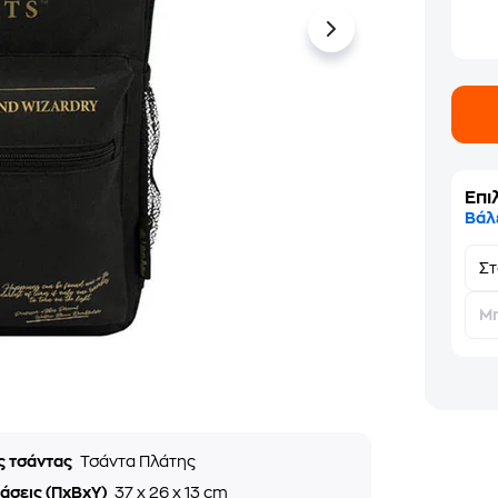
Επι
Βάλ
Σ
Μη
ς τσάντας
Τσάντα Πλάτης
άσεις (ΠxΒxΥ)
37 x 26 x 13 cm