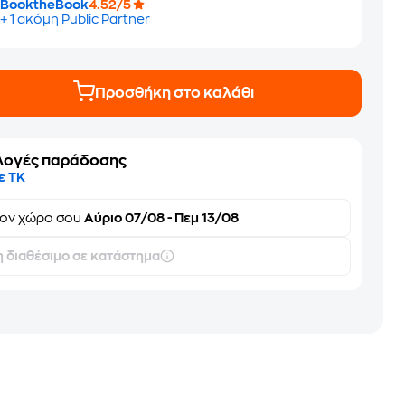
BooktheBook
4.52/5
+ 1 ακόμη Public Partner
Προσθήκη στο καλάθι
λογές παράδοσης
ε ΤΚ
τον
χώρο σου
Αύριο 07/08 - Πεμ 13/08
 διαθέσιμο σε κατάστημα