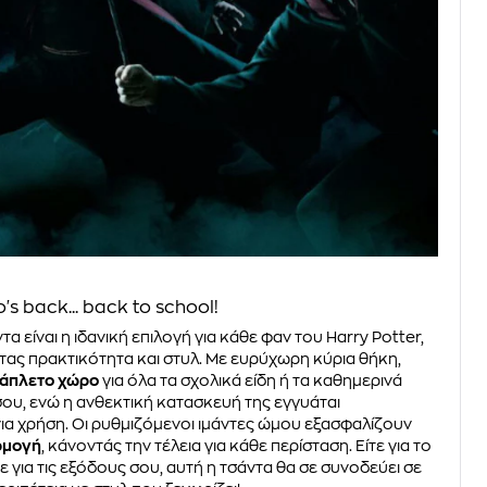
's back... back to school!
τα είναι η ιδανική επιλογή για κάθε φαν του Harry Potter,
ας πρακτικότητα και στυλ. Με ευρύχωρη κύρια θήκη,
άπλετο χώρο
για όλα τα σχολικά είδη ή τα καθημερινά
ου, ενώ η ανθεκτική κατασκευή της εγγυάται
α χρήση. Οι ρυθμιζόμενοι ιμάντες ώμου εξασφαλίζουν
ρμογή
, κάνοντάς την τέλεια για κάθε περίσταση. Είτε για το
τε για τις εξόδους σου, αυτή η τσάντα θα σε συνοδεύει σε