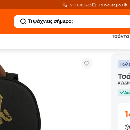
210 8181333
Το Wallet μου
Τσάντα 
tter Ασπίδα
Πωλε
Τσά
ΚΩΔΙ
Δι