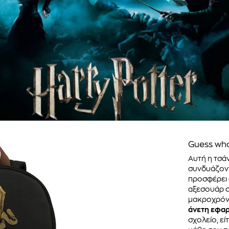
Guess who
Αυτή η τσάν
συνδυάζοντ
προσφέρει
αξεσουάρ σ
μακροχρόνι
άνετη εφα
σχολείο, εί