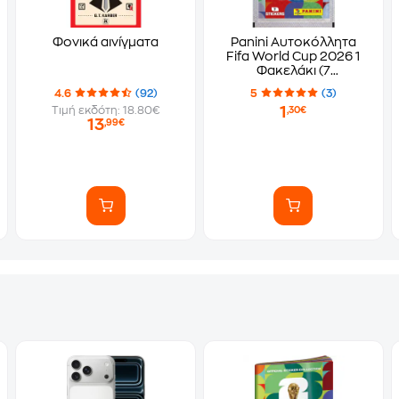
Φονικά αινίγματα
Panini Αυτοκόλλητα
Fifa World Cup 2026 1
Φακελάκι (7
Αυτοκόλλητα)
4.6
(92)
5
(3)
1
Τιμή εκδότη: 18.80€
,30€
13
,99€