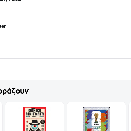
ter
γοράζουν