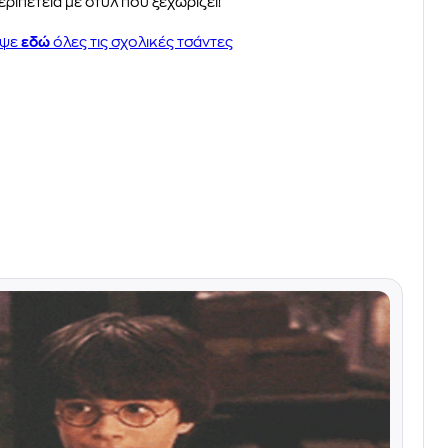
ριπέτεια με στυλ που ξεχωρίζει!
υψε
εδώ
όλες τις σχολικές τσάντες