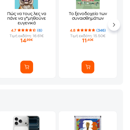
Πώς να τους λες να
Το ξενοδοχείο των
πάνε να γ*μηθούνε
συναισθημάτων
ευγενικά
4.7
(6)
4.8
(346)
Τιμή εκδότη: 16.61€
Τιμή εκδότη: 15.50€
14
11
,99€
,40€