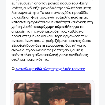
εμπνευσμένη από τον μαγικό κόσμο του Harry
Potter, συνδυάζει μοναδικά την πολυτέλεια με τη
λειτουργικότητα. Το καπιτονέ σχέδιο προσδίδει
μια αίσθηση φινέτσας, ενώ η
υψηλής ποιότητας
κατασκευή
εγγυάται ανθεκτικότητα και άνεση στη
χρήση. Διαθέτει
ευρύχωρη κύρια θήκη
για τα
απαραίτητα της καθημερινότητας, καθώς και
πρόσθετες θήκες για καλύτερη οργάνωση των
αντικειμένων σου. Οι ρυθμιζόμενοι ιμάντες ώμου
εξασφαλίζουν
άνετη εφαρμογή
. Ιδανική για το
σχολείο, τη δουλειά ή τις βόλτες σου, αυτή η
τσάντα είναι η τέλεια επιλογή για να συνδυάσεις
στυλ και πρακτικότητα.
Ανακάλυψε
εδώ
όλες τις σχολικές τσάντες