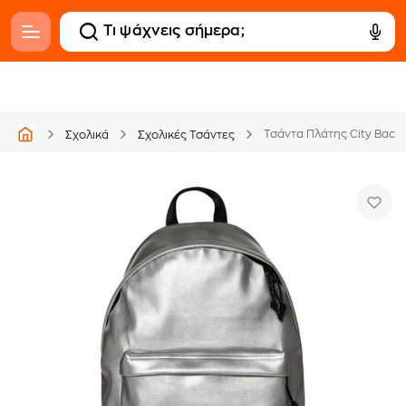
Τσάντα Πλάτης City Backp
Σχολικά
Σχολικές Τσάντες