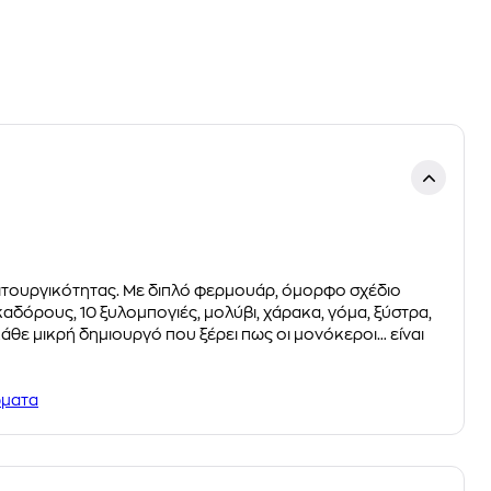
λειτουργικότητας. Με διπλό φερμουάρ, όμορφο σχέδιο
αδόρους, 10 ξυλομπογιές, μολύβι, χάρακα, γόμα, ξύστρα,
κάθε μικρή δημιουργό που ξέρει πως οι μονόκεροι… είναι
ώματα