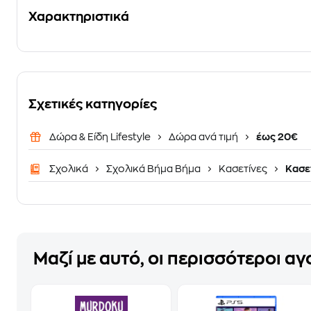
Χαρακτηριστικά
Σχετικές κατηγορίες
Δώρα & Είδη Lifestyle
Δώρα ανά τιμή
έως 20€
Σχολικά
Σχολικά Βήμα Βήμα
Κασετίνες
Κασετ
Μαζί με αυτό, οι περισσότεροι α