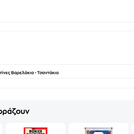
ίνες Βαρελάκια - Τσαντάκια
γοράζουν