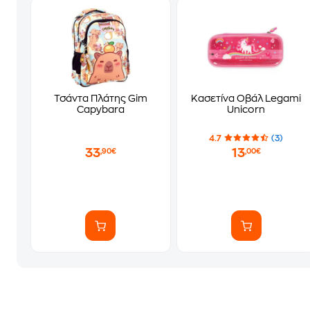
Τσάντα Πλάτης Gim
Κασετίνα Οβάλ Legami
Capybara
Unicorn
4.7
(3)
33
13
,90€
,00€