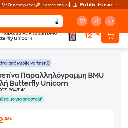
Εξέλιξη παραγγελίας
Service από 20'
α Παραλληλόγραμμη BMU
12
,58€
terfly Unicorn
ίται από Public Partner
σετίνα Παραλληλόγραμμη BMU
λή Butterfly Unicorn
ΚΟΣ:
2043142
αθέσιμο για αποστολή
2
,58€