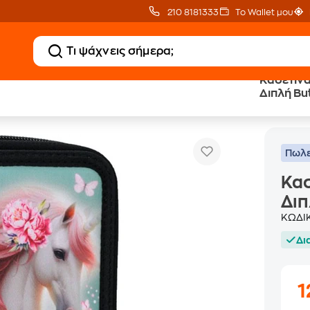
210 8181333
Το Wallet μου
Κασετίν
Διπλή But
Διπλή Butterfly Unicorn
Πωλε
Κα
Διπ
ΚΩΔΙ
Δι
1