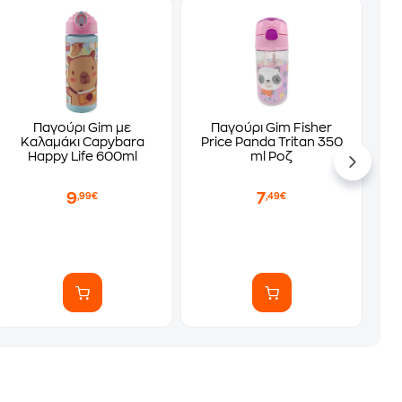
Παγούρι Gim με
Παγούρι Gim Fisher
Καλαμάκι Capybara
Price Panda Tritan 350
Happy Life 600ml
ml Ροζ
9
7
,99€
,49€