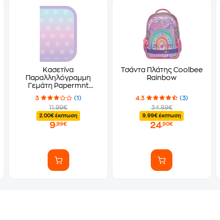
Κασετίνα
Τσάντα Πλάτης Coolbee
Παραλληλόγραμμη
Rainbow
Γεμάτη Papermnt
Galaxy Girl Μονή Μωβ/
3
(1)
4.3
(3)
Γαλάζιο
11.99€
34.89€
2.00€ έκπτωση
9.99€ έκπτωση
9
24
,99€
,90€