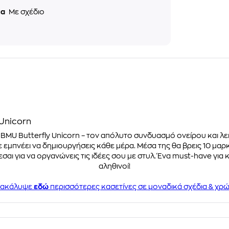
μα
Με σχέδιο
Unicorn
 BMU Butterfly Unicorn – τον απόλυτο συνδυασμό ονείρου και 
 εμπνέει να δημιουργήσεις κάθε μέρα. Μέσα της θα βρεις 10 μαρκ
αι για να οργανώνεις τις ιδέες σου με στυλ. Ένα must-have για 
αληθινοί!
ακάλυψε
εδώ
περισσότερες κασετίνες σε μοναδικά σχέδια & χρ