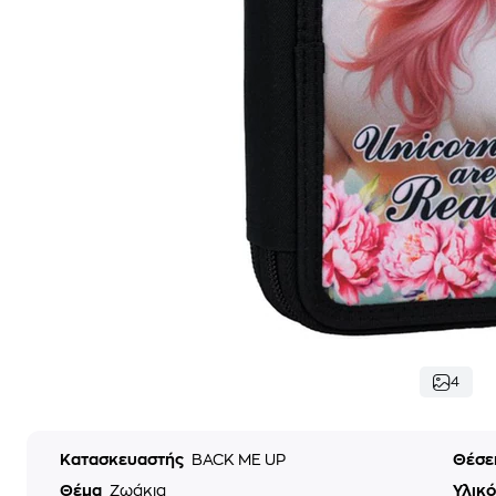
4
Κατασκευαστής
BACK ME UP
Θέσε
Θέμα
Ζωάκια
Υλικ