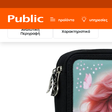
προϊόντα
υπηρεσίες
Αναλυτική
Χαρακτηριστικά
Περιγραφή
Κασετίνα Παραλληλόγραμμη BMU 
Σχολικά
Κασετίνες