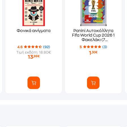
Φονικά αινίγματα
Panini Αυτοκόλλητα
Fifa World Cup 2026 1
Φακελάκι (7
Αυτοκόλλητα)
4.6
(92)
5
(3)
1
Τιμή εκδότη: 18.80€
,30€
13
,99€