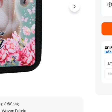
Επι
Βάλ
Σ
Μη
ις
2 Θήκες
ό
Woven Fabric