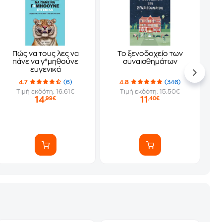
Πώς να τους λες να
Το ξενοδοχείο των
πάνε να γ*μηθούνε
συναισθημάτων
ευγενικά
4.7
(6)
4.8
(346)
Τιμή εκδότη: 16.61€
Τιμή εκδότη: 15.50€
14
11
,99€
,40€