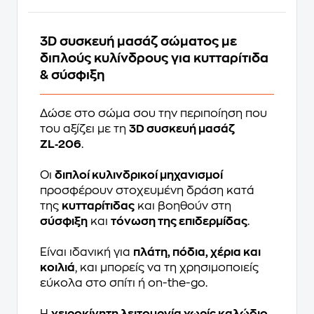
3D συσκευή μασάζ σώματος
με
διπλούς κυλίνδρους
για
κυτταρίτιδα
&
σύσφιξη
Δώσε στο σώμα σου την περιποίηση που
του αξίζει με τη
3D συσκευή μασάζ
ZL‑206
.
Οι
διπλοί κυλινδρικοί μηχανισμοί
προσφέρουν στοχευμένη δράση κατά
της
κυτταρίτιδας
και βοηθούν στη
σύσφιξη
και
τόνωση της επιδερμίδας
.
Είναι ιδανική για
πλάτη, πόδια, χέρια και
κοιλιά
, και μπορείς να τη χρησιμοποιείς
εύκολα στο σπίτι ή on-the-go.