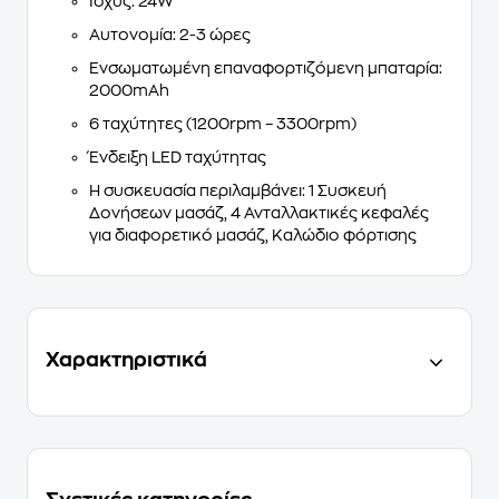
Ισχύς:
24W
Αυτονομία:
2-3 ώρες
Ενσωματωμένη
επαναφορτιζόμενη
μπαταρία:
2000mAh
6 ταχύτητες
(1200rpm – 3300rpm)
Ένδειξη LED
ταχύτητας
Η συσκευασία περιλαμβάνει
: 1 Συσκευή
Δονήσεων μασάζ, 4 Ανταλλακτικές κεφαλές
για διαφορετικό μασάζ, Καλώδιο φόρτισης
Χαρακτηριστικά