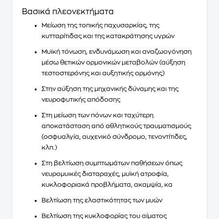
Βασικά πλεονεκτήματα
Μείωση της
τοπικής παχυσαρκίας
, της
κυτταρίτιδας
και της κατακράτησης υγρών
Μυϊκή τόνωση, ενδυνάμωση και αναζωογόνηση
μέσω θετικών ορμονικών μεταβολών (αύξηση
τεστοστερόνης και αυξητικής ορμόνης)
Στην αύξηση της μηχανικής
δύναμης
και της
νευροφυτικής
απόδοσης
Στη μείωση των πόνων και
ταχύτερη
αποκατάσταση από αθλητικούς τραυματισμούς
(οσφυαλγία, αυχενικό σύνδρομο, τενοντίτιδες,
κλπ.)
Στη
βελτίωση συμπτωμάτων παθήσεων
όπως
νευρομυικές διαταραχές, μυϊκή ατροφία,
κυκλοφοριακά προβλήματα, ακαμψία, κα
Βελτίωση της
ελαστικότητας των μυών
Βελτίωση της
κυκλοφορίας του αίματος