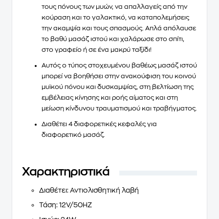
τους πόνους των μυών
, να απαλλαγείς από την
κούραση και το γαλακτικό, να καταπολεμήσεις
την ακαμψία και τους σπασμούς. Απλά απόλαυσε
το βαθύ μασάζ ιστού και χαλάρωσε στο σπίτι,
στο γραφείο ή σε ένα μακρύ ταξίδι!
Αυτός ο τύπος στοχευμένου βαθέως μασάζ ιστού
μπορεί να βοηθήσει στην ανακούφιση του κοινού
μυϊκού πόνου και δυσκαμψίας,
στη βελτίωση της
εμβέλειας κίνησης και ροής αίματος και στη
μείωση κίνδυνου τραυματισμού και τραβήγματος
.
Διαθέτει
4 διαφορετικές κεφαλές
για
διαφορετικό μασάζ.
Χαρακτηριστικά
Διαθέτει:
Αντιολισθητική λαβή
Τάση:
12V/50HZ