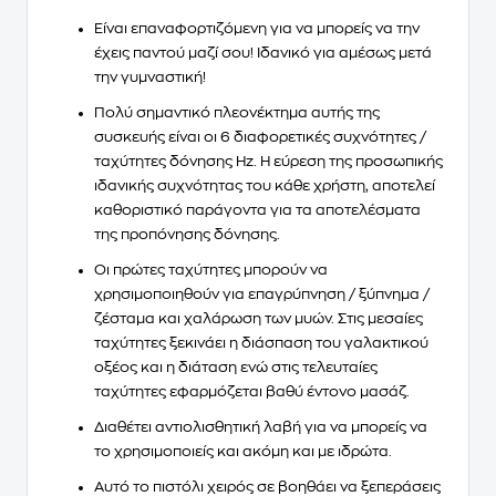
Είναι
επαναφορτιζόμενη
για να μπορείς να την
έχεις παντού μαζί σου! Ιδανικό για
αμέσως μετά
την γυμναστική
!
Πολύ σημαντικό πλεονέκτημα αυτής της
συσκευής είναι οι
6 διαφορετικές συχνότητες /
ταχύτητες δόνησης Hz
. Η εύρεση της
προσωπικής
ιδανικής συχνότητας
του κάθε χρήστη, αποτελεί
καθοριστικό παράγοντα για τα αποτελέσματα
της προπόνησης δόνησης.
Οι πρώτες ταχύτητες μπορούν να
χρησιμοποιηθούν για επαγρύπνηση / ξύπνημα /
ζέσταμα και χαλάρωση των μυών. Στις μεσαίες
ταχύτητες ξεκινάει η διάσπαση του γαλακτικού
οξέος και η διάταση ενώ στις τελευταίες
ταχύτητες εφαρμόζεται βαθύ έντονο μασάζ.
Διαθέτει
αντιολισθητική λαβή
για να μπορείς να
το χρησιμοποιείς και ακόμη και με ιδρώτα.
Αυτό το πιστόλι χειρός σε βοηθάει
να ξεπεράσεις