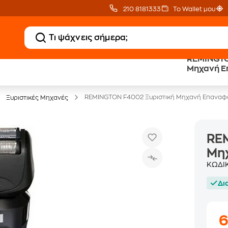
210 8181333
Το Wallet μου
REMINGTO
20 € Public επιστροφή
Άτοκες Δόσεις
Μηχανή Ε
με Snappi
χωρίς κάρτα
REMINGTON F4002 Ξυριστική Μηχανή Επαναφ
Ξυριστικές Μηχανές
RE
Μη
ΚΩΔΙ
Δι