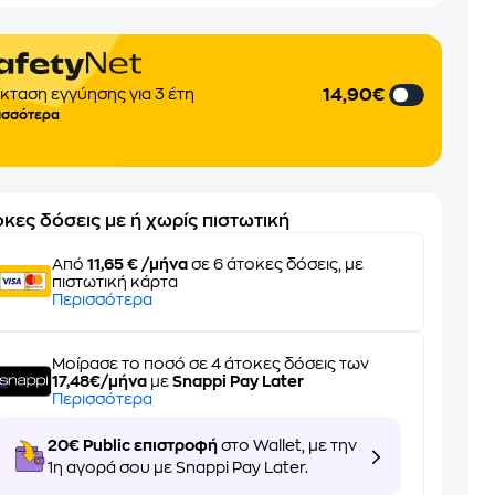
14,90€
κταση εγγύησης για 3 έτη
ισσότερα
κες δόσεις με ή χωρίς πιστωτική
Από
11,65 € /μήνα
σε 6 άτοκες δόσεις, με
πιστωτική κάρτα
Περισσότερα
Μοίρασε το ποσό σε 4 άτοκες δόσεις των
17,48€/μήνα
με
Snappi Pay Later
Περισσότερα
20€ Public επιστροφή
στο Wallet, με την
1η αγορά σου με Snappi Pay Later.