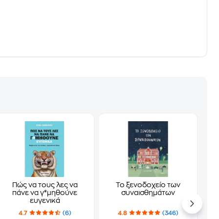
Πώς να τους λες να
Το ξενοδοχείο των
πάνε να γ*μηθούνε
συναισθημάτων
ευγενικά
4.7
(6)
4.8
(346)