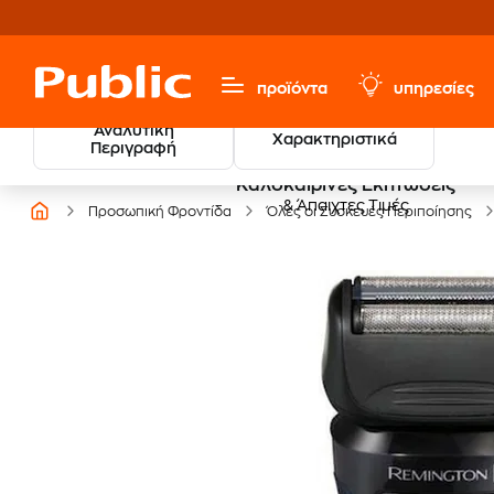
προϊόντα
υπηρεσίες
Αναλυτική
Χαρακτηριστικά
Περιγραφή
Καλοκαιρινές Εκπτώσεις
& Άπαιχτες Τιμές
Προσωπική Φροντίδα
Όλες οι Συσκευές Περιποίησης