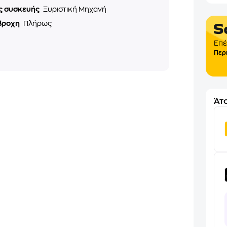
ς συσκευής
Ξυριστική Μηχανή
βροχη
Πλήρως
Επέ
Περ
Άτο