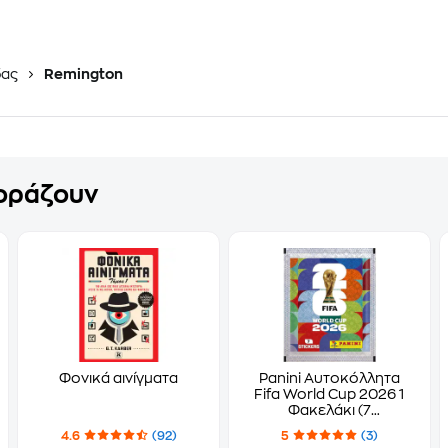
δας
Remington
γοράζουν
Φονικά αινίγματα
Panini Αυτοκόλλητα
Fifa World Cup 2026 1
Φακελάκι (7
Αυτοκόλλητα)
4.6
(92)
5
(3)