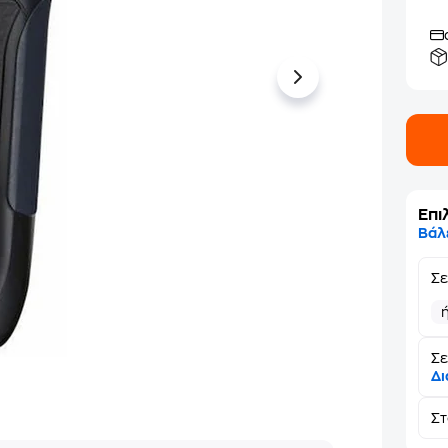
Επι
Βάλ
Σ
Σε
Δι
Σ