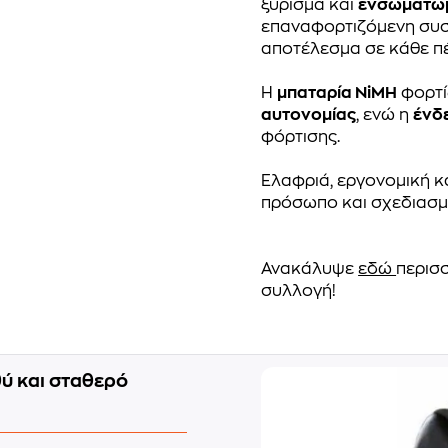
ξύρισμα και
ενσωματωμ
επαναφορτιζόμενη συσ
αποτέλεσμα σε κάθε π
Η
μπαταρία NiMH
φορτί
αυτονομίας
, ενώ η
ένδ
φόρτισης.
Ελαφριά, εργονομική κα
πρόσωπο και σχεδιασμέ
Ανακάλυψε
εδώ
περισ
συλλογή!
θύ και σταθερό