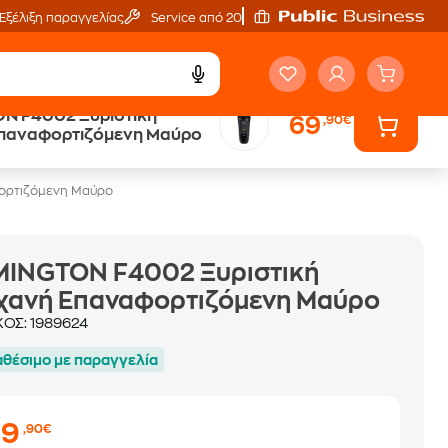
Εξέλιξη παραγγελίας
Service από 20'
N F4002 Ξυριστική
69
,90€
Public επιστροφή €
παναφορτιζόμενη Μαύρο
κέρδος σε κάθε αγορά
ορτιζόμενη Μαύρο
MINGTON F4002 Ξυριστική
χανή Επαναφορτιζόμενη Μαύρο
ΚΟΣ:
1989624
αθέσιμο με παραγγελία
69
,90€