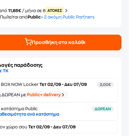
από
11,65€
/ μήνα σε 6
ATOKEΣ
Πωλείται από
Public
+ 2 ακόμη Public Partners
Προσθήκη στο καλάθι
λογές παράδοσης
ε ΤΚ
ε
BOX NOW Locker
Τετ 02/09 - Δευ 07/09
2,00€
ή ΔΩΡΕΑΝ με
Public+ delivery
 κατάστημα Public
ΔΩΡΕΑΝ
αθεσιμότητα ανά κατάστημα
τον
χώρο σου
Τετ 02/09 - Δευ 07/09