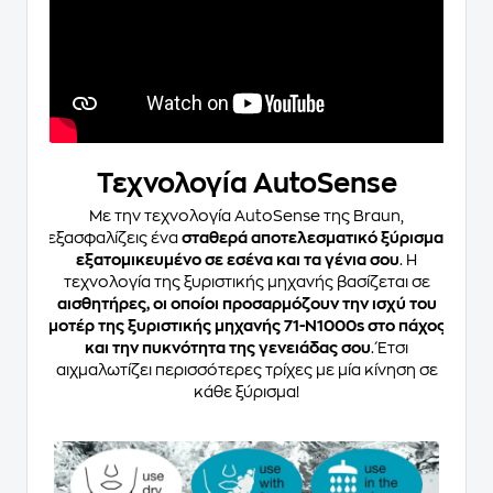
Τεχνολογία AutoSense
Με την τεχνολογία AutoSense της Braun,
εξασφαλίζεις ένα
σταθερά αποτελεσματικό ξύρισμα,
εξατομικευμένο σε εσένα και τα γένια σου
. Η
τεχνολογία της ξυριστικής μηχανής βασίζεται σε
αισθητήρες, οι οποίοι προσαρμόζουν την ισχύ του
μοτέρ της ξυριστικής μηχανής 71-N1000s στο πάχος
και την πυκνότητα της γενειάδας σου
. Έτσι
αιχμαλωτίζει περισσότερες τρίχες με μία κίνηση σε
κάθε ξύρισμα!