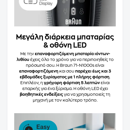
Μεγάλη διάρκεια μπαταρίας
& οθόνη LED
Με την
επαναφορτιζόμενη μπαταρία ιόντων-
λιθίου
έχεις όλο το χρόνο για να περιποιηθείς το
πρόσωπό σου. Η Braun 71-N1000s είναι
επαναφορτιζόμενη
και σου
παρέχει έως και 3
εβδομάδες ξυρίσματος με 1 πλήρης φόρτιση
.
Επιπλέον, η
γρήγορη φόρτιση 5 λεπτών
είναι
επαρκής για ένα ξύρισμα. Η οθόνη LED έχει
βοηθητικές ενδείξεις
για να χρησιμοποιείς τη
μηχανή με τον καλύτερο τρόπο.