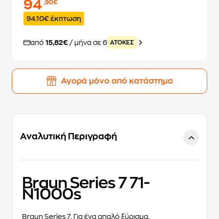
94
,90€
94.10€ έκπτωση
από
15,82€
/ μήνα σε 6
ATOKEΣ
Αγορά μόνο από κατάστημα
Αναλυτική Περιγραφή
Braun Series 7 71-
N1000s
Braun Series 7. Για ένα απαλό ξύρισμα.