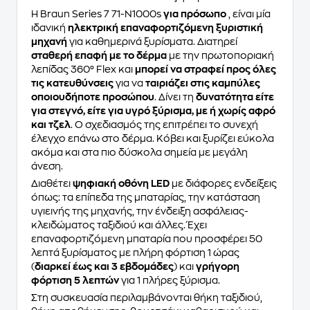
Η Braun Series 7 71-N1000s
για πρόσωπο
, είναι μία
ιδανική
ηλεκτρική επαναφορτιζόμενη ξυριστική
μηχανή
για καθημερινά ξυρίσματα. Διατηρεί
σταθερή επαφή με το δέρμα
με την πρωτοποριακή
λεπίδας 360° Flex και
μπορεί να στραφεί προς όλες
τις κατευθύνσεις
για να
ταιριάζει στις καμπύλες
οποιουδήποτε προσώπου
. Δίνει τη
δυνατότητα είτε
για στεγνό, είτε για υγρό ξύρισμα, με ή χωρίς αφρό
και τζελ
. Ο σχεδιασμός της επιτρέπει το συνεχή
έλεγχο επάνω στο δέρμα. Κόβει και ξυρίζει εύκολα
ακόμα και στα πιο δύσκολα σημεία με μεγάλη
άνεση.
Διαθέτει
ψηφιακή οθόνη LED
με διάφορες ενδείξεις
όπως: τα επίπεδα της μπαταρίας, την κατάσταση
υγιεινής της μηχανής, την ένδειξη ασφάλειας-
κλειδώματος ταξιδιού και άλλες. Έχει
επαναφορτιζόμενη μπαταρία που προσφέρει 50
λεπτά ξυρίσματος με πλήρη φόρτιση 1 ώρας
(
διαρκεί έως και 3 εβδομάδες
) και
γρήγορη
φόρτιση 5 λεπτών
για 1 πλήρες ξύρισμα.
Στη συσκευασία περιλαμβάνονται θήκη ταξιδιού,