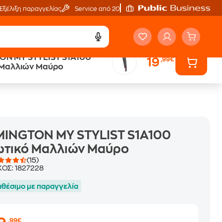
Εξέλιξη παραγγελίας
Service από 20'
ON MY STYLIST S1A100
19
,99€
Public επιστροφή €
 Μαλλιών Μαύρο
κέρδος σε κάθε αγορά
MINGTON MY STYLIST S1A100
ωτικό Μαλλιών Μαύρο
(15)
ΚΟΣ:
1827228
αθέσιμο με παραγγελία
,99€