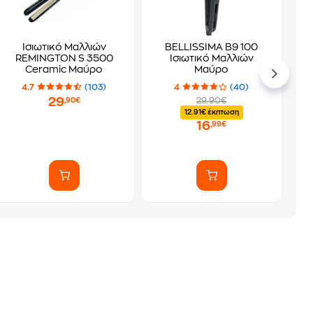
Ισιωτικό Μαλλιών
BELLISSIMA B9 100
REMINGTON S 3500
Ισιωτικό Μαλλιών
Ceramic Μαύρο
Μαύρο
4.7
(103)
4
(40)
29
29.90€
,90€
12.91€ έκπτωση
16
,99€