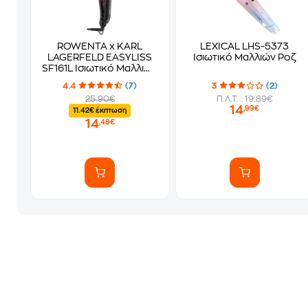
ROWENTA x KARL
LEXICAL LHS-5373
LAGERFELD EASYLISS
Ισιωτικό Μαλλιών Ροζ
SF161L Ισιωτικό Μαλλιών
Μαύρο
4.4
(7)
3
(2)
25.90€
Π.Λ.Τ. : 19.89€
14
,99€
11.42€ έκπτωση
14
,48€