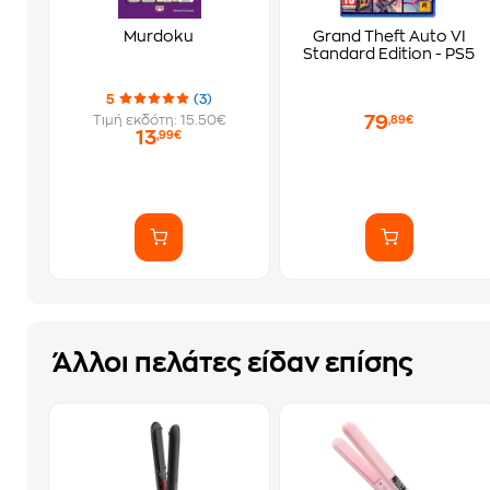
Murdoku
Grand Theft Auto VI
Standard Edition - PS5
5
(3)
79
Τιμή εκδότη: 15.50€
,89€
13
,99€
Άλλοι πελάτες είδαν επίσης