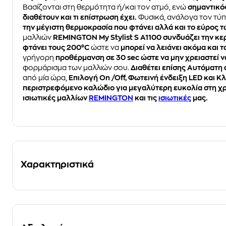
Βασίζονται στη θερμότητα ή/και τον ατμό, ενώ
σημαντικός
διαθέτουν και τι επίστρωση έχει.
Φυσικά, ανάλογα τον τύπ
την μέγιστη θερμοκρασία που φτάνει αλλά και το εύρος τ
μαλλιών
REMINGTON My Stylist S A1100 συνδυάζει την κε
φτάνει τους 200°C
ώστε να
μπορεί να λειάνει ακόμα και τ
γρήγορη
προθέρμανση σε 30 sec ώστε να μην χρειαστεί ν
φορμάρισμα των μαλλιών σου.
Διαθέτει επίσης Αυτόματη
από μία ώρα,
Επιλογή On /Off, Φωτεινή ένδειξη LED και 
περιστρεφόμενο καλώδιο για μεγαλύτερη ευκολία
στη χρ
ισιωτικές μαλλίων
REMINGTON
και τις
ισιωτικές
μας.
Χαρακτηριστικά