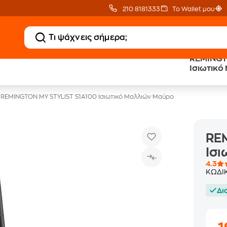
210 8181333
Το Wallet μου
REMINGT
20 € Public επιστροφή
Άτοκες Δόσεις
Ισιωτικό
με Snappi
χωρίς κάρτα
REMINGTON MY STYLIST S1A100 Ισιωτικό Μαλλιών Μαύρο
RE
Ισι
4.3
ΚΩΔΙ
Δι