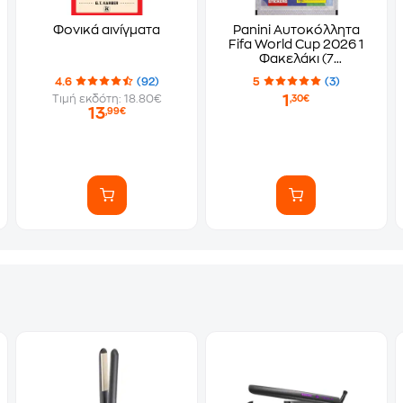
Φονικά αινίγματα
Panini Αυτοκόλλητα
Fifa World Cup 2026 1
Φακελάκι (7
Αυτοκόλλητα)
4.6
(92)
5
(3)
1
Τιμή εκδότη: 18.80€
,30€
13
,99€