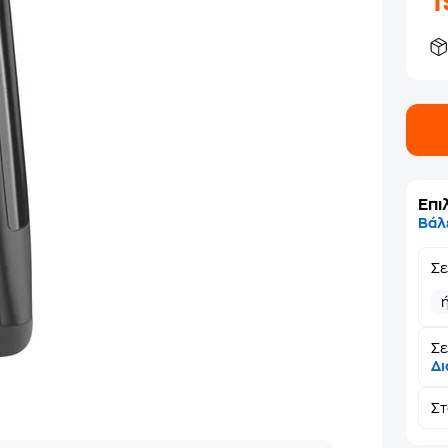
Επι
Βάλ
Σ
Σε
Δι
Σ