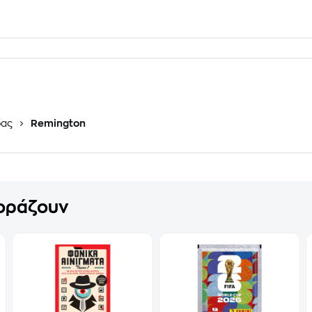
δας
Remington
γοράζουν