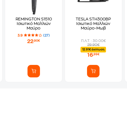
REMINGTON S1510
TESLA STH300BP
Ισιωτικό Μαλλιών
Ισιωτικό Μαλλιών
Μαύρο
Μαύρο-Μωβ
3.9
(27)
22
Π.Λ.Τ. : 30.00€
,90€
29.90€
12.91€ έκπτωση
16
,99€