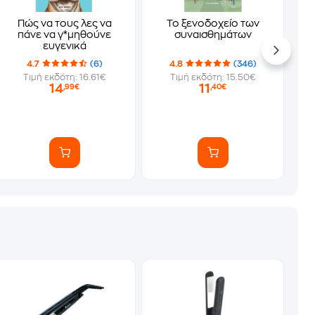
Πώς να τους λες να
Το ξενοδοχείο των
πάνε να γ*μηθούνε
συναισθημάτων
ευγενικά
4.7
(6)
4.8
(346)
Τιμή εκδότη: 16.61€
Τιμή εκδότη: 15.50€
14
11
,99€
,40€