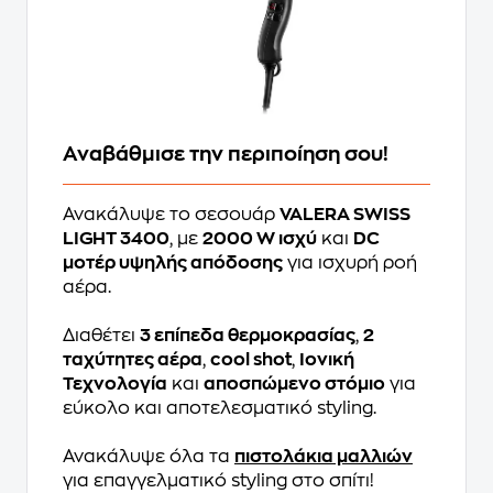
Αναβάθμισε την περιποίηση σου!
Ανακάλυψε το σεσουάρ
VALERA SWISS
LIGHT 3400
, με
2000 W ισχύ
και
DC
μοτέρ υψηλής απόδοσης
για ισχυρή ροή
αέρα.
Διαθέτει
3 επίπεδα θερμοκρασίας
,
2
ταχύτητες αέρα
,
cool shot
,
Ιονική
Τεχνολογία
και
αποσπώμενο στόμιο
για
εύκολο και αποτελεσματικό styling.
Ανακάλυψε όλα τα
πιστολάκια μαλλιών
για επαγγελματικό styling στο σπίτι!