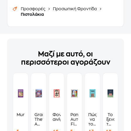
Προσφορές
Προσωπική Φροντίδα
Πιστολάκια
Μαζί με αυτό, οι
περισσότεροι αγοράζουν
Murdoku
Grand
Φονικά
Panini
Πώς
Το
Theft
αινίγματα
Αυτοκόλλητα
να
ξενοδοχείο
Auto
Fifa
τους
των
VI
World
λες
συναισθημ