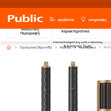
προϊόντα
υπηρεσίες
Αναλυτική
Χαρακτηριστικά
Περιγραφή
Καλοκαιρινές Εκπτώσεις
& Άπαιχτες Τιμές
Mult
Προσωπική Φροντίδα
Μαλλιά
Multistylers