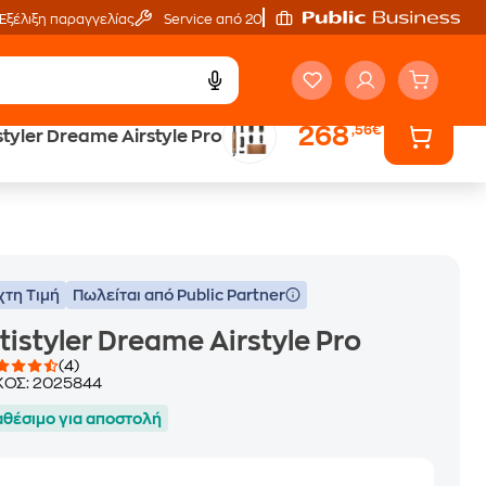
Εξέλιξη παραγγελίας
Service από 20'
268
,56€
styler Dreame Airstyle Pro
Public επιστροφή €
κέρδος σε κάθε αγορά
χτη Τιμή
Πωλείται από Public Partner
tistyler Dreame Airstyle Pro
(4)
ΚΟΣ:
2025844
αθέσιμο για αποστολή