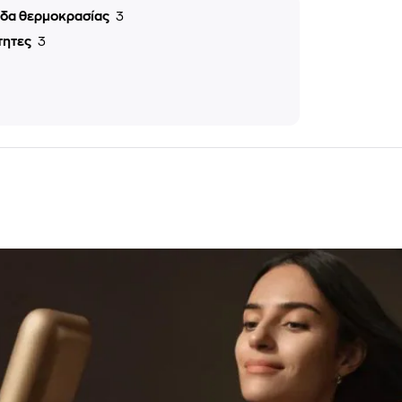
εδα θερμοκρασίας
3
τητες
3