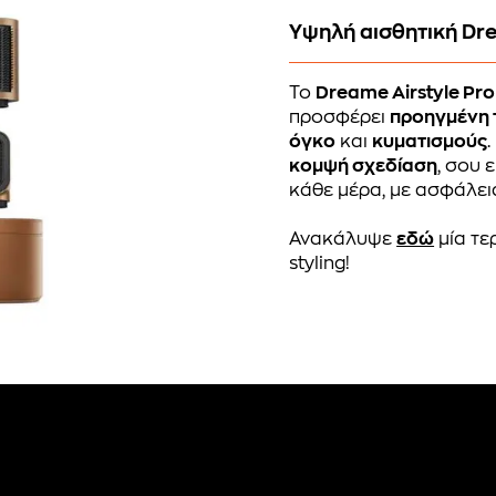
Υψηλή αισθητική Dr
Το
Dreame Airstyle Pro
προσφέρει
προηγμένη 
όγκο
και
κυματισμούς
κομψή σχεδίαση
, σου 
κάθε μέρα, με ασφάλεια
Ανακάλυψε
εδώ
μία τε
styling!