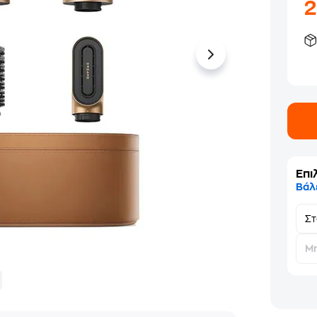
Επι
Βάλ
Σ
Μη