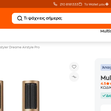
210 8181333
Το Wallet μου
Multi
20 € Public επιστροφή
Άτοκες Δόσεις
με Snappi
χωρίς κάρτα
istyler Dreame Airstyle Pro
Άπαι
Mul
4.5
ΚΩΔΙ
Δι