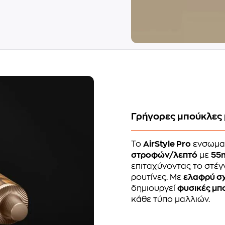
Γρήγορες μπούκλες 
Το
AirStyle Pro
ενσωμα
στροφών/λεπτό
με
55
επιταχύνοντας το στέγν
ρουτίνες. Με
ελαφρύ σ
δημιουργεί
φυσικές μπ
κάθε τύπο μαλλιών.