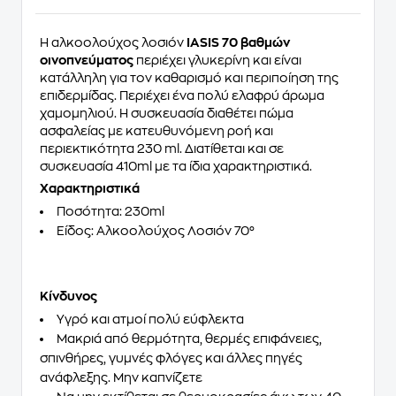
Η αλκοολούχος λοσιόν
IASIS 70 βαθμών
οινοπνεύματος
περιέχει γλυκερίνη και είναι
κατάλληλη για τον καθαρισμό και περιποίηση της
επιδερμίδας. Περιέχει ένα πολύ ελαφρύ άρωμα
χαμομηλιού. Η συσκευασία διαθέτει πώμα
ασφαλείας με κατευθυνόμενη ροή και
περιεκτικότητα 230 ml. Διατίθεται και σε
συσκευασία 410ml με τα ίδια χαρακτηριστικά.
Χαρακτηριστικά
Ποσότητα: 230ml
Είδος: Αλκοολούχος Λοσιόν 70°
Κίνδυνος
Υγρό και ατμοί πολύ εύφλεκτα
Μακριά από θερμότητα, θερμές επιφάνειες,
σπινθήρες, γυμνές φλόγες και άλλες πηγές
ανάφλεξης. Μην καπνίζετε