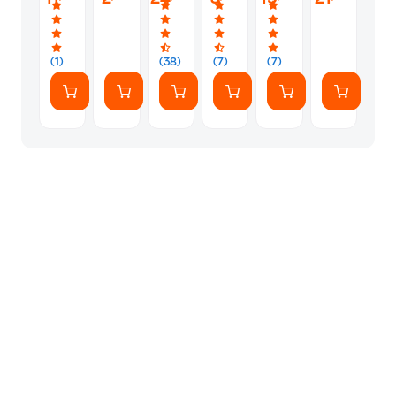
Μαύρο
Coax
70
Coax
&
female
8
female
2x
Θέσεων
Usb
1.5m
-
(1)
(38)
(7)
(7)
-
Λευκό/
Μαύρο
Πράσινο