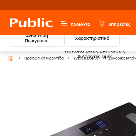
προϊόντα
υπηρεσίες
Αναλυτική
Χαρακτηριστικά
Περιγραφή
Καλοκαιρινές Εκπτώσεις
& Άπαιχτες Τιμές
Προσωπική Φροντίδα
Υγεία & Ευεξία
Ζυγαριές Μπάν