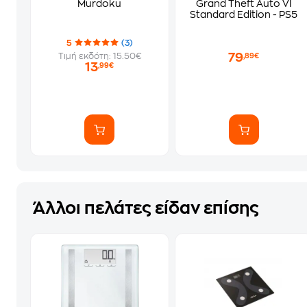
Murdoku
Grand Theft Auto VI
Standard Edition - PS5
5
(3)
79
Τιμή εκδότη: 15.50€
,89€
13
,99€
Άλλοι πελάτες είδαν επίσης