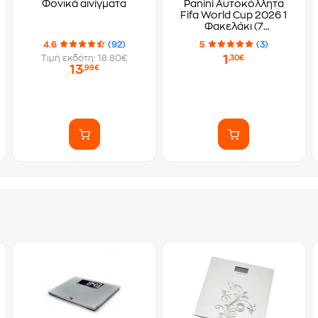
Φονικά αινίγματα
Panini Αυτοκόλλητα
Fifa World Cup 2026 1
Φακελάκι (7
Αυτοκόλλητα)
4.6
(92)
5
(3)
1
Τιμή εκδότη: 18.80€
,30€
13
,99€