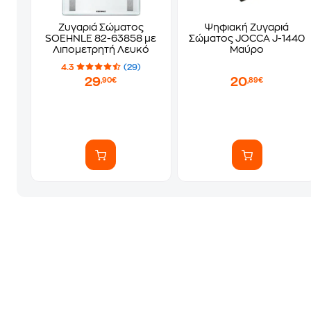
Ζυγαριά Σώματος
Ψηφιακή Ζυγαριά
SOEHNLE 82-63858 με
Σώματος JOCCA J-1440
Λιπομετρητή Λευκό
Μαύρο
4.3
(29)
29
20
,90€
,89€