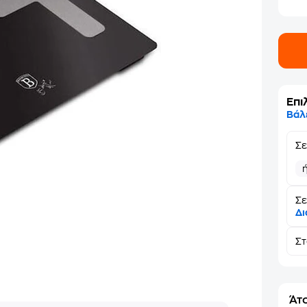
Επι
Βάλ
Σ
Σε
Δι
Σ
Άτο