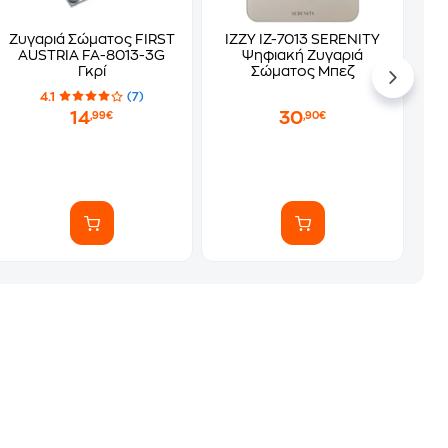
Ζυγαριά Σώματος FIRST
IZZY IZ-7013 SERENITY
AUSTRIA FA-8013-3G
Ψηφιακή Ζυγαριά
Γκρί
Σώματος Μπεζ
4.1
(7)
14
30
,99€
,90€