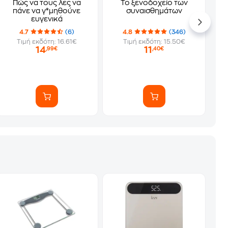
Πώς να τους λες να
Το ξενοδοχείο των
πάνε να γ*μηθούνε
συναισθημάτων
ευγενικά
4.7
(6)
4.8
(346)
Τιμή εκδότη: 16.61€
Τιμή εκδότη: 15.50€
14
11
,99€
,40€