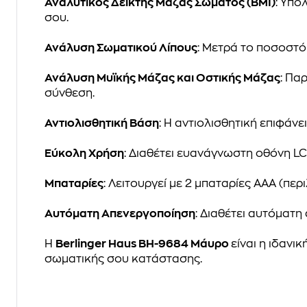
Αναλυτικός Δείκτης Μάζας Σώματος (BMI)
: Υπο
σου.
Ανάλυση Σωματικού Λίπους
: Μετρά το ποσοστό
Ανάλυση Μυϊκής Μάζας και Οστικής Μάζας
: Πα
σύνθεση.
Αντιολισθητική Βάση
: Η αντιολισθητική επιφάν
Εύκολη Χρήση
: Διαθέτει ευανάγνωστη οθόνη L
Μπαταρίες
: Λειτουργεί με 2 μπαταρίες AAA (πε
Αυτόματη Απενεργοποίηση
: Διαθέτει αυτόματη
Η
Berlinger Haus BH-9684 Μάυρο
είναι η ιδανι
σωματικής σου κατάστασης.