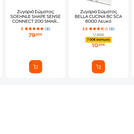
Ζυγαριά Σώματος
Ζυγαριά Σώματος
SOEHNLE SHAPE SENSE
BELLA CUCINA BC SCA
CONNECT 200 SMART
6000 Λευκό
82-63873 Γκρι
5
(8)
3.6
(8)
79
17.99€
,89€
7.00€ έκπτωση
10
,99€