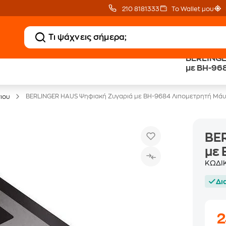
210 8181333
Το Wallet μου
BERLINGE
20 € Public επιστροφή
Άτοκες Δόσεις
με BH-96
με Snappi
χωρίς κάρτα
BERLINGER HAUS Ψηφιακή Ζυγαριά με BH-9684 Λιπομετρητή Μά
ιου
BE
με
ΚΩΔΙ
Δι