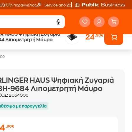
Εξέλιξη παραγγελίας
Service από 20'
R HAUS Ψηφιακή Ζυγαριά
24
,90€
Public επιστροφή €
84 Λιπομετρητή Μάυρο
κέρδος σε κάθε αγορά
υρο
RLINGER HAUS Ψηφιακή Ζυγαριά
 BH-9684 Λιπομετρητή Μάυρο
ΚΟΣ:
2054006
αθέσιμο με παραγγελία
24
,90€