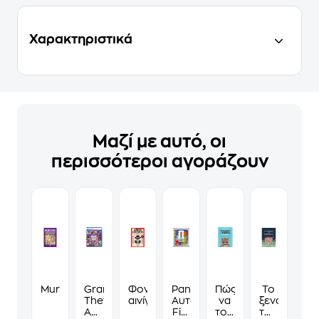
Χαρακτηριστικά
Μαζί με αυτό, οι
περισσότεροι αγοράζουν
Murdoku
Grand
Φονικά
Panini
Πώς
Το
Theft
αινίγματα
Αυτοκόλλητα
να
ξενοδοχείο
Auto
Fifa
τους
των