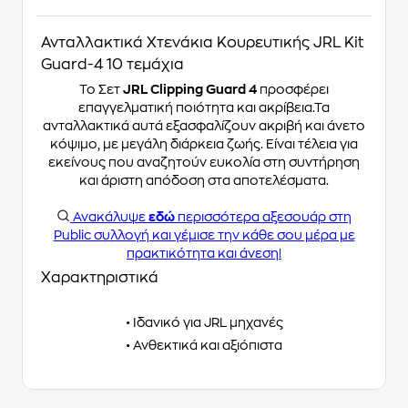
Ανταλλακτικά Χτενάκια Κουρευτικής JRL Kit
Guard-4 10 τεμάχια
Το Σετ
JRL Clipping Guard 4
προσφέρει
επαγγελματική ποιότητα και ακρίβεια.Τα
ανταλλακτικά αυτά εξασφαλίζουν ακριβή και άνετο
κόψιμο, με μεγάλη διάρκεια ζωής. Είναι τέλεια για
εκείνους που αναζητούν ευκολία στη συντήρηση
και άριστη απόδοση στα αποτελέσματα.
Ανακάλυψε
εδώ
περισσότερα αξεσουάρ στη
Public συλλογή και γέμισε την κάθε σου μέρα με
πρακτικότητα και άνεση!
Χαρακτηριστικά
• Ιδανικό για JRL μηχανές
• Ανθεκτικά και αξιόπιστα