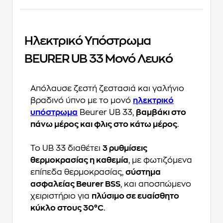
Ηλεκτρικό Υπόστρωμα
BEURER UB 33 Mονό Λευκό
Απόλαυσε ζεστή ζεστασιά και γαλήνιο
βραδινό ύπνο με το μονό
ηλεκτρικό
υπόστρωμα
Beurer UB 33,
βαμβάκι στο
πάνω μέρος και φλις στο κάτω μέρος
.
Το UB 33 διαθέτει
3 ρυθμίσεις
θερμοκρασίας η καθεμία
, με φωτιζόμενα
επίπεδα θερμοκρασίας,
σύστημα
ασφαλείας Beurer BSS
, και αποσπώμενο
χειριστήριο για
πλύσιμο σε ευαίσθητο
κύκλο στους 30°C
.