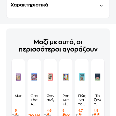
Χαρακτηριστικά
Μαζί με αυτό, οι
περισσότεροι αγοράζουν
Murdoku
Grand
Φονικά
Panini
Πώς
Το
Theft
αινίγματα
Αυτοκόλλητα
να
ξενοδοχείο
Auto
Fifa
τους
των
VI
World
λες
συναισθημ
5
4.6
5
4.7
4.8
Standard
Cup
να
Τιμή
Τιμή
Τιμή
Τιμή
,89€
,30€