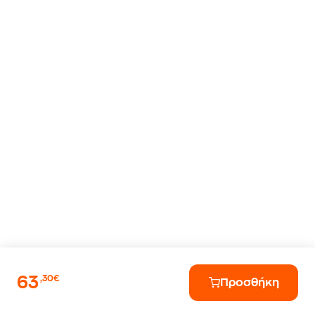
63
,30€
Προσθήκη