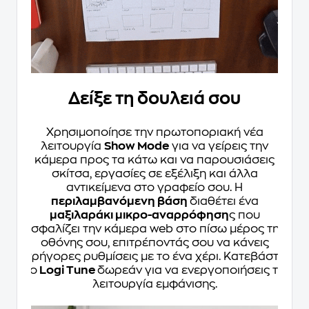
Δείξε τη δουλειά σου
Χρησιμοποίησε την πρωτοποριακή νέα
λειτουργία
Show Mode
για να γείρεις την
κάμερα προς τα κάτω και να παρουσιάσεις
σκίτσα, εργασίες σε εξέλιξη και άλλα
αντικείμενα στο γραφείο σου. Η
περιλαμβανόμενη βάση
διαθέτει ένα
μαξιλαράκι μικρο-αναρρόφηση
ς που
ασφαλίζει την κάμερα web στο πίσω μέρος της
οθόνης σου, επιτρέποντάς σου να κάνεις
γρήγορες ρυθμίσεις με το ένα χέρι. Κατεβάστε
το
Logi Tune
δωρεάν για να ενεργοποιήσεις τη
λειτουργία εμφάνισης.