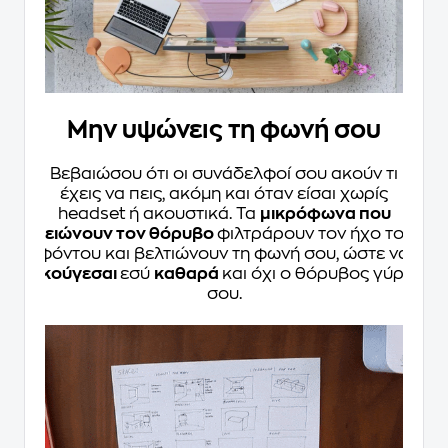
Μην υψώνεις τη φωνή σου
Βεβαιώσου ότι οι συνάδελφοί σου ακούν τι
έχεις να πεις, ακόμη και όταν είσαι χωρίς
headset ή ακουστικά. Τα
μικρόφωνα που
μειώνουν τον θόρυβο
φιλτράρουν τον ήχο του
φόντου και βελτιώνουν τη φωνή σου, ώστε να
ακούγεσαι
εσύ
καθαρά
και όχι ο θόρυβος γύρω
σου.