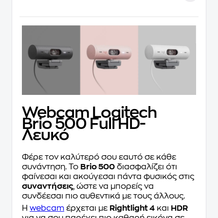
Webcam Logitech
Brio 500 Full HD-
Λευκό
Φέρε τον καλύτερό σου εαυτό σε κάθε
συνάντηση. Το
Brio 500
διασφαλίζει ότι
φαίνεσαι και ακούγεσαι πάντα φυσικός στις
συναντήσεις
, ώστε να μπορείς να
συνδέεσαι πιο αυθεντικά με τους άλλους.
Η
webcam
έρχεται με
Rightlight 4
και
HDR
για να σου παρέχει πιο καθαρή εικόνα σε