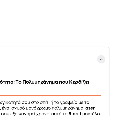
τητα: Το Πολυμηχάνημα που Κερδίζει
γικότητά σου στο σπίτι ή το γραφείο με το
W
, ένα ισχυρό μονόχρωμο πολυμηχάνημα
laser
α σου εξοικονομεί χρόνο, αυτό το
3-σε-1
μοντέλο