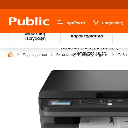
προϊόντα
υπηρεσίες
Αναλυτική
Χαρακτηριστικά
Περιγραφή
Καλοκαιρινές Εκπτώσεις
& Άπαιχτες Τιμές
Περιφερειακά
Εκτυπωτές - Πολυμηχανήματα
Πολυ