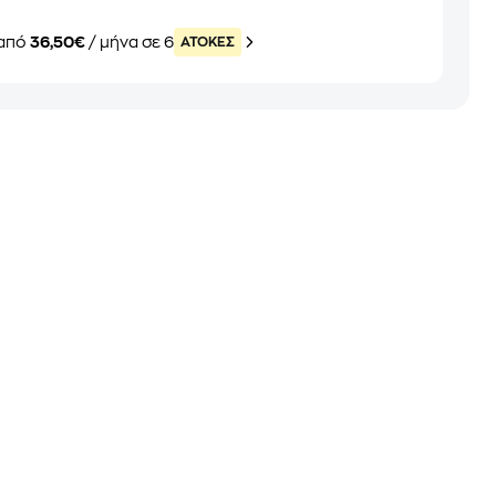
από
36,50€
/ μήνα σε 6
ATOKEΣ