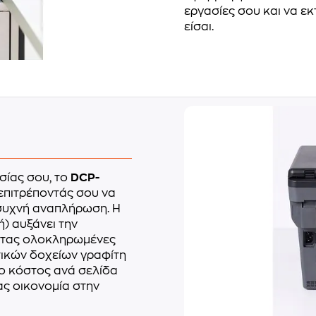
εργασίες σου και να εκ
είσαι.
σίας σου, το
DCP-
 επιτρέποντάς σου να
συχνή αναπλήρωση. Η
) αυξάνει την
ντας ολοκληρωμένες
τικών δοχείων γραφίτη
 το κόστος ανά σελίδα
ς οικονομία στην