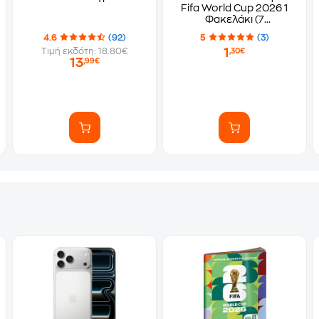
Fifa World Cup 2026 1
Φακελάκι (7
Αυτοκόλλητα)
4.6
(92)
5
(3)
1
Τιμή εκδότη: 18.80€
,30€
13
,99€