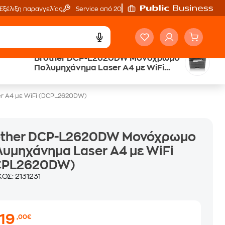
Εξέλιξη παραγγελίας
Service από 20'
Brother DCP-L2620DW Μονόχρωμο
Άτοκες Δόσεις
Πολυμηχάνημα Laser A4 με WiFi
χωρίς κάρτα
(DCPL2620DW)
r A4 με WiFi (DCPL2620DW)
other DCP-L2620DW Μονόχρωμο
υμηχάνημα Laser A4 με WiFi
CPL2620DW)
ΚΟΣ:
2131231
219
,00€