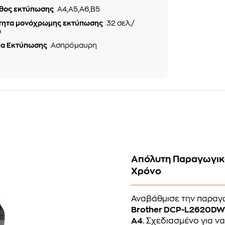
θος εκτύπωσης
A4,A5,A6,B5
τητα μονόχρωμης εκτύπωσης
32 σελ./
ό
α Εκτύπωσης
Ασπρόμαυρη
Απόλυτη Παραγωγικό
Χρόνο
Αναβάθμισε την παραγω
Brother DCP-L2620D
A4
. Σχεδιασμένο για ν