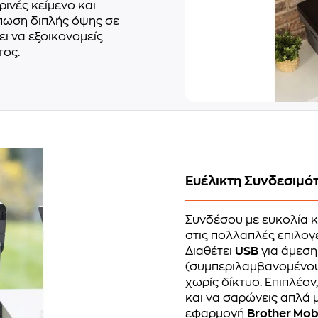
ρινές κείμενο και
ύπωση διπλής όψης σε
πει να εξοικονομείς
τος.
Ευέλικτη Συνδεσιμό
Συνδέσου με ευκολία κ
στις πολλαπλές επιλο
Διαθέτει
USB
για άμεση
(συμπεριλαμβανομένο
χωρίς δίκτυο. Επιπλέον
και να σαρώνεις απλά 
εφαρμογή
Brother Mob