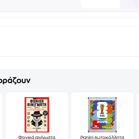
γοράζουν
Φονικά αινίγματα
Panini Αυτοκόλλητα