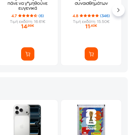
πάνε να γ*μηθούνε
συναισθημάτων
ευγενικά
4.7
(6)
4.8
(346)
Τιμή εκδότη: 16.61€
Τιμή εκδότη: 15.50€
14
11
,99€
,40€