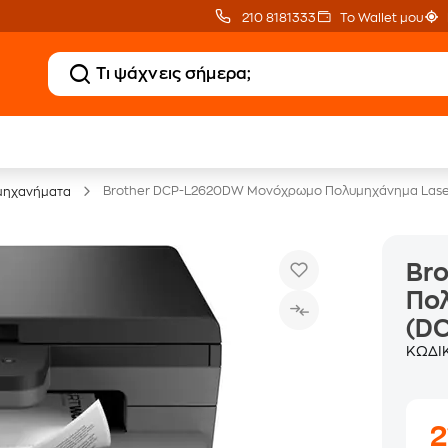
210 8181333
Το Wallet μου
Δωρεάν BoxNow
Public επιστροφή €
για 1 χρόνο!
κέρδος σε κάθε αγορά
Brother DCP-L2620DW Μονόχρωμο Πολυμηχάνημα Lase
μηχανήματα
Br
Πολ
(D
ΚΩΔΙ