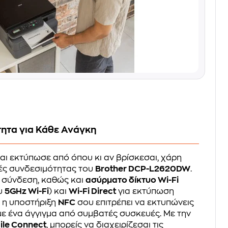
τητα για Κάθε Ανάγκη
αι εκτύπωσε από όπου κι αν βρίσκεσαι, χάρη
γές συνδεσιμότητας του
Brother DCP-L2620DW
.
 σύνδεση, καθώς και
ασύρματο δίκτυο Wi-Fi
υ
5GHz Wi-Fi
) και
Wi-Fi Direct
για εκτύπωση
, η υποστήριξη
NFC
σου επιτρέπει να εκτυπώνεις
με ένα άγγιγμα από συμβατές συσκευές. Με την
ile Connect
, μπορείς να διαχειρίζεσαι τις