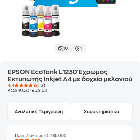
10
1
EPSON EcoTank L1230 Έχρωμος
Εκτυπωτής Inkjet Α4 με δοχεία μελανιού
4.4
(12)
ΚΩΔΙΚΟΣ:
1953162
Αναλυτική Περιγραφή
Χαρακτηριστικά
Προτ. λιαν. τιμή
: 185,00€