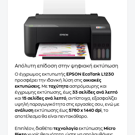
Απόλυτη επίδοση στην ψηφιακή εκτύπωση
Ο έγχρωμος εκτυπωτής
EPSON EcoTank L1230
προσφέρει την ιδανική λύση στις
οικιακές
εκτυπώσεις
. Με
ταχύτητα
ασπρόμαυρης και
έγχρωμης εκτύπωσης, έως
33 σελίδες ανά λεπτό
και
15 σελίδες ανά λεπτό
, αντίστοιχα, εξασφαλίζει
υψηλή παραγωγικότητα στις εργασίες σου, ενώ με
ανάλυση
εκτύπωσης έως
5760 x 1440 dpi
, το
αποτέλεσμα θα είναι πεντακάθαρο.
Επιπλέον, διαθέτει
τεχνολογία
εκτύπωσης
Micro
Piezo
χωρίς θερμότητα, ώστε να απολαμβάνεις