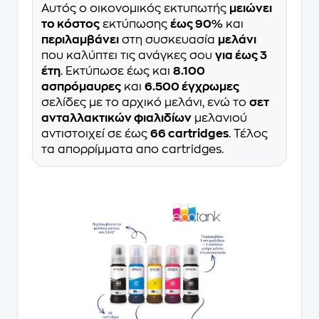
Αυτός ο οικονομικός εκτυπωτής
μειώνει
το κόστος
εκτύπωσης
έως 90%
και
περιλαμβάνει
στη συσκευασία
μελάνι
που καλύπτει τις ανάγκες σου
για έως 3
έτη
. Εκτύπωσε έως και
8.100
ασπρόμαυρες
και
6.500 έγχρωμες
σελίδες με το αρχικό μελάνι, ενώ το
σετ
ανταλλακτικών φιαλιδίων
μελανιού
αντιστοιχεί σε έως
66 cartridges
. Τέλος
τα απορρίμματα απο cartridges.