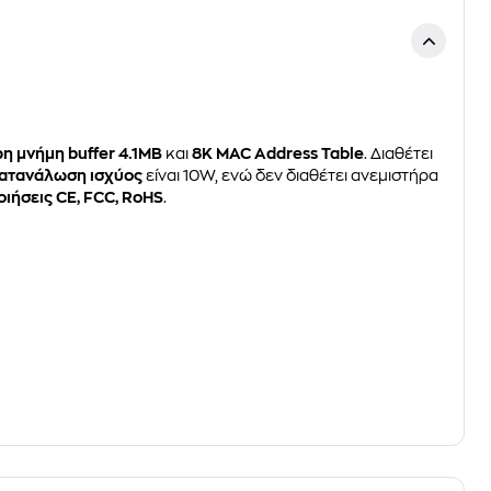
η μνήμη buffer 4.1MB
και
8K MAC Address Table
. Διαθέτει
κατανάλωση ισχύος
είναι 10W, ενώ δεν διαθέτει ανεμιστήρα
οιήσεις CE, FCC, RoHS
.