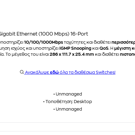
igabit Ethernet (1000 Mbps) 16-Port
ποστηρίζει
10/100/1000Mbps
ταχύτητες και διαθέτει
περισσότερ
μηση ισχύος και υποστηρίζει
IGMP Snooping
και
QoS
. Η
μέγιστη 
α. Το μέγεθος του είναι
286 x 111.7 x 25.4 mm
και διαθέτει
πιστοπ
Ανακάλυψε
εδώ
όλα τα διαθέσιμα Switches!
• Unmanaged
• Τοποθέτηση: Desktop
• Unmanaged