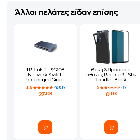
Άλλοι πελάτες είδαν επίσης
TP-Link TL-SG108
Θήκη & Προστασία
Network Switch
οθόνης Realme 9 - Sbs
Unmanaged Gigabit
bundle - Black
Ethernet (1000 Mbps)
4.8
(954)
2
(1)
27
0
,90€
,99€