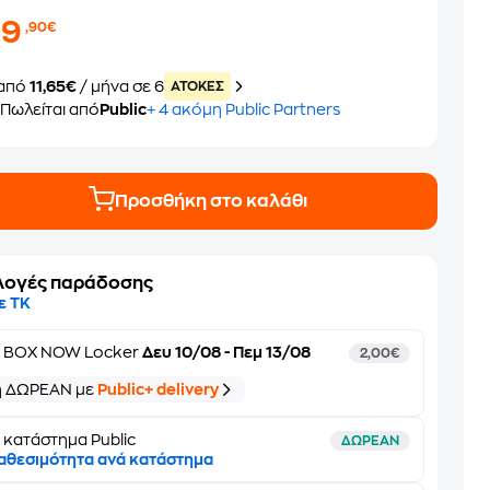
69
,90€
από
11,65€
/ μήνα σε 6
ATOKEΣ
Πωλείται από
Public
+ 4 ακόμη Public Partners
Προσθήκη στο καλάθι
λογές παράδοσης
ε ΤΚ
ε
BOX NOW Locker
Δευ 10/08 - Πεμ 13/08
2,00€
ή ΔΩΡΕΑΝ με
Public+ delivery
 κατάστημα Public
ΔΩΡΕΑΝ
αθεσιμότητα ανά κατάστημα