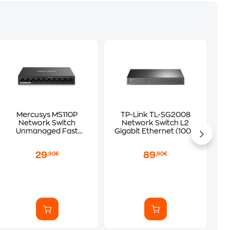
Mercusys MS110P
TP-Link TL-SG2008
Network Switch
Network Switch L2
Unmanaged Fast
Gigabit Ethernet (1000
Ethernet (100 Mbps)
Mbps) 8-Port
29
89
,90€
,90€