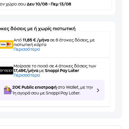
τον
χώρο σου
Δευ 10/08 - Πεμ 13/08
κες δόσεις με ή χωρίς πιστωτική
Από
11,65 € /μήνα
σε 6 άτοκες δόσεις, με
πιστωτική κάρτα
Περισσότερα
Μοίρασε το ποσό σε 4 άτοκες δόσεις των
17,48€/μήνα
με
Snappi Pay Later
Περισσότερα
20€ Public επιστροφή
στο Wallet, με την
1η αγορά σου με Snappi Pay Later.