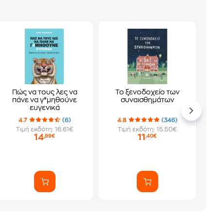
Πώς να τους λες να
Το ξενοδοχείο των
πάνε να γ*μηθούνε
συναισθημάτων
ευγενικά
4.7
(6)
4.8
(346)
Τιμή εκδότη: 16.61€
Τιμή εκδότη: 15.50€
14
11
,99€
,40€