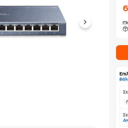
Επι
Βάλ
Σ
Σε
Δι