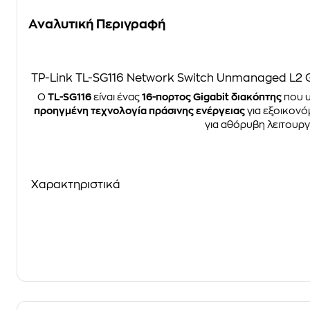
Αναλυτική Περιγραφή
TP-Link TL-SG116 Network Switch Unmanaged L2 G
Ο
TL-SG116
είναι ένας
16-πορτος Gigabit διακόπτης
που υ
προηγμένη τεχνολογία πράσινης ενέργειας
για εξοικονό
για αθόρυβη λειτουργί
Χαρακτηριστικά