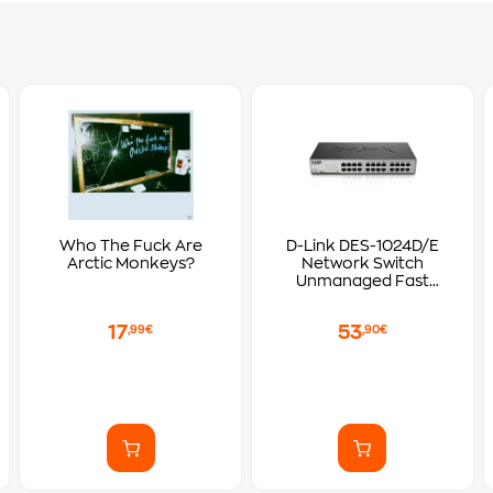
Who The Fuck Are
D-Link DES-1024D/E
Arctic Monkeys?
Network Switch
Unmanaged Fast
Ethernet (100 Mbps)
17
53
,99€
,90€