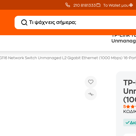
210 8181333
Το Wallet μου
TP-Link T
Δωρεάν BoxNow
Public επιστροφή €
Unmanaged
για 1 χρόνο!
κέρδος σε κάθε αγορά
(1000 Mbp
G116 Network Switch Unmanaged L2 Gigabit Ethernet (1000 Mbps) 16-Por
TP-
Unm
(10
5
ΚΩΔΙ
Δι