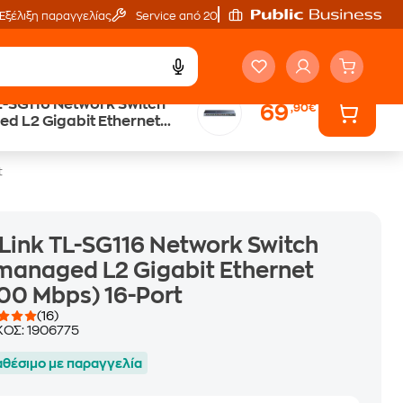
Εξέλιξη παραγγελίας
Service από 20'
L-SG116 Network Switch
69
,90€
Άτοκες Δόσεις
 L2 Gigabit Ethernet
χωρίς κάρτα
s) 16-Port
t
Link TL-SG116 Network Switch
anaged L2 Gigabit Ethernet
00 Mbps) 16-Port
(16)
ΚΟΣ:
1906775
αθέσιμο με παραγγελία