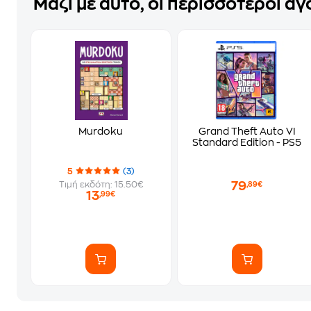
Μαζί με αυτό, οι περισσότεροι α
Murdoku
Grand Theft Auto VI
Standard Edition - PS5
5
(3)
79
Τιμή εκδότη: 15.50€
,89€
13
,99€