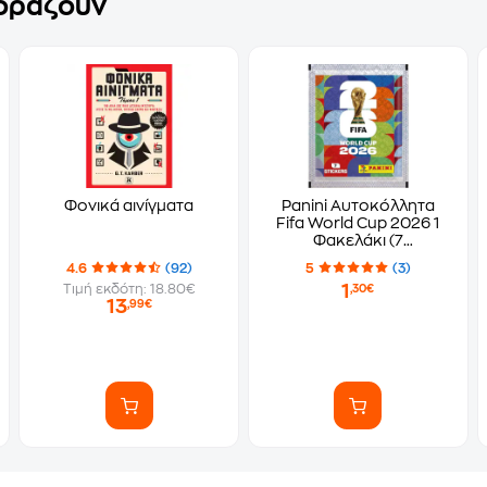
γοράζουν
Φονικά αινίγματα
Panini Αυτοκόλλητα
Fifa World Cup 2026 1
Φακελάκι (7
Αυτοκόλλητα)
4.6
(92)
5
(3)
1
Τιμή εκδότη: 18.80€
,30€
13
,99€