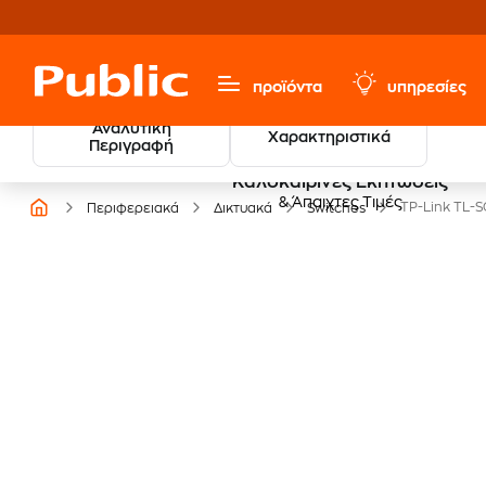
προϊόντα
υπηρεσίες
Αναλυτική
Χαρακτηριστικά
Περιγραφή
Καλοκαιρινές Εκπτώσεις
& Άπαιχτες Τιμές
TP-Link TL-S
Περιφερειακά
Δικτυακά
Switches