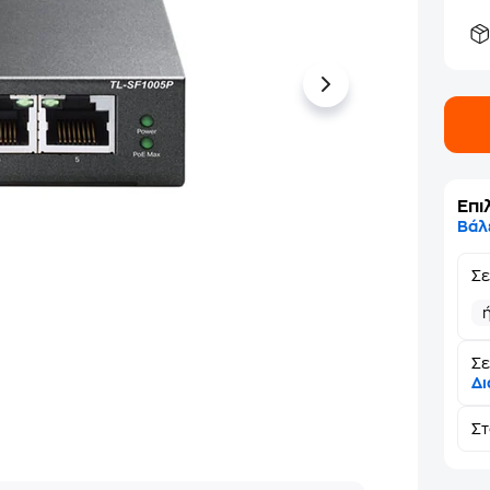
Επι
Βάλ
Σ
Σε
Δι
Σ