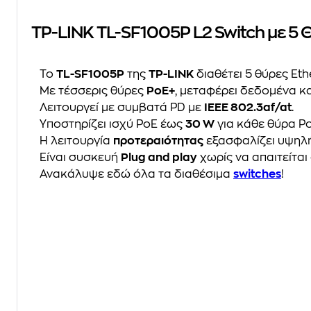
TP-LINK TL-SF1005P L2 Switch με 5 
Το
TL-SF1005P
της
TP-LINK
διαθέτει 5 θύρες Et
Με τέσσερις θύρες
PoE+
, μεταφέρει δεδομένα κ
Λειτουργεί με συμβατά PD με
IEEE 802.3af/at
.
Υποστηρίζει ισχύ PoE έως
30 W
για κάθε θύρα Po
Η λειτουργία
προτεραιότητας
εξασφαλίζει υψηλή
Είναι συσκευή
Plug and play
χωρίς να απαιτείτα
Ανακάλυψε εδώ όλα τα διαθέσιμα
switches
!