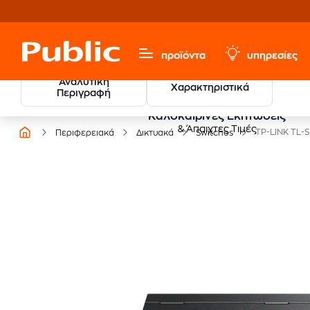
προϊόντα
υπηρεσίες
Αναλυτική
Χαρακτηριστικά
Περιγραφή
Καλοκαιρινές Εκπτώσεις
& Άπαιχτες Τιμές
TP-LINK TL-S
Περιφερειακά
Δικτυακά
Switches