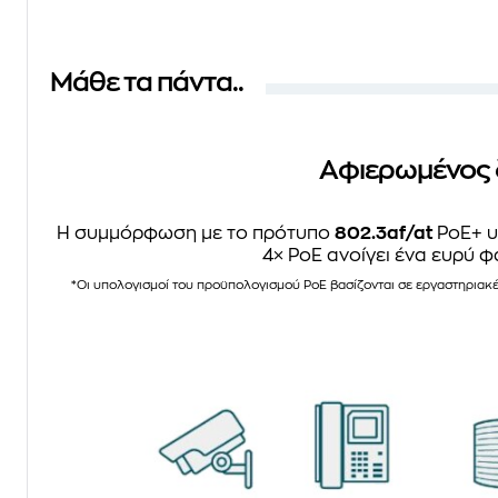
Μάθε τα πάντα..
Αφιερωμένος 
Η συμμόρφωση με το πρότυπο
802.3af/at
PoE+ υ
4× PoE ανοίγει ένα ευρύ φ
*Οι υπολογισμοί του προϋπολογισμού PoE βασίζονται σε εργαστηριακέ