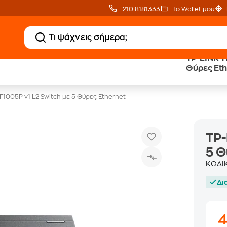
210 8181333
Το Wallet μου
TP-LINK T
Δωρεάν BoxNow
Public επιστροφή €
Θύρες Eth
για 1 χρόνο!
κέρδος σε κάθε αγορά
F1005P v1 L2 Switch με 5 Θύρες Ethernet
TP-
5 Θ
ΚΩΔΙ
Δι