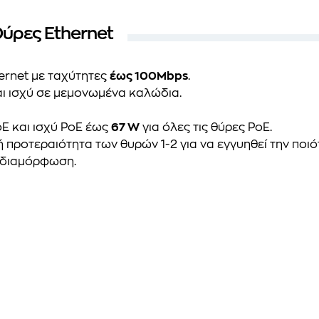
Θύρες Ethernet
hernet με ταχύτητες
έως 100Mbps
.
αι ισχύ σε μεμονωμένα καλώδια.
E και ισχύ PoE έως
67 W
για όλες τις θύρες PoE.
 προτεραιότητα των θυρών 1-2 για να εγγυηθεί την ποι
ι διαμόρφωση.