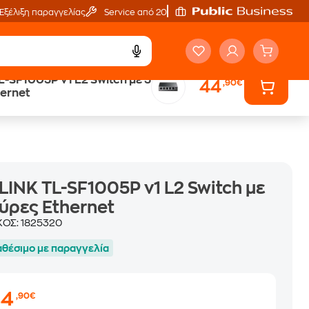
Εξέλιξη παραγγελίας
Service από 20'
L-SF1005P v1 L2 Switch με 5
44
,90€
Άτοκες Δόσεις
ernet
χωρίς κάρτα
LINK TL-SF1005P v1 L2 Switch με
ύρες Ethernet
ΚΟΣ:
1825320
αθέσιμο με παραγγελία
44
,90€