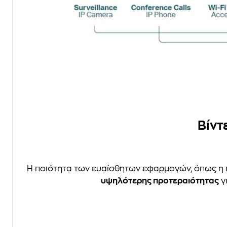
Βίντ
Η ποιότητα των ευαίσθητων εφαρμογών, όπως η 
υψηλότερης προτεραιότητας
γι