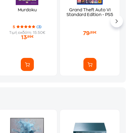
Murdoku
Grand Theft Auto VI
Standard Edition - PS5
5
(3)
79
Τιμή εκδότη: 15.50€
,89€
13
,99€