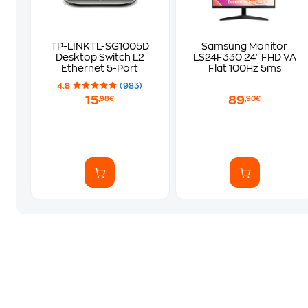
TP-LINKTL-SG1005D
Samsung Monitor
Desktop Switch L2
LS24F330 24" FHD VA
Ethernet 5-Port
Flat 100Hz 5ms
4.8
(983)
15
89
,98€
,90€