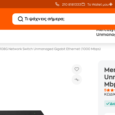
210 8181333
Το Wallet μου
Mercusy
Δωρεάν BoxNow
Public επιστροφή €
Unmanage
για 1 χρόνο!
κέρδος σε κάθε αγορά
Mbps)
108G Network Switch Unmanaged Gigabit Ethernet (1000 Mbps)
Mer
Unm
Mb
5
ΚΩΔΙ
Δι