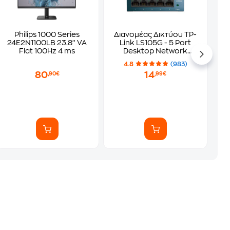
Philips 1000 Series
Διανομέας Δικτύου TP-
24E2N1100LB 23.8'' VA
Link LS105G - 5 Port
Flat 100Hz 4 ms
Desktop Network
Switch
4.8
(983)
80
14
,90€
,99€