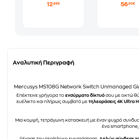
12
56
,98€
,90€
Αναλυτική Περιγραφή
Mercusys MS108G Network Switch Unmanaged Gig
Επέκτεινε γρήγορα το
ενσύρματο δίκτυό
σου με οκτώ θ
ευέλικτο και πλήρως συμβατό με
τηλεοράσεις 4K Ultra 
Μια κομψή, τετράγωνη κατασκευή με έναν ψυχρό συνδυ
ένα smartphone,
Ξέχασε την περίπλοκη εγκατάσταση.
Απλώς σύνδεσε το