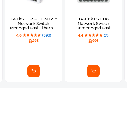
TP-Link TL-SF1005D V15
TP-Link LS1008
Network Switch
Network Switch
Managed Fast Ethernet
Unmanaged Fast
(100 Mbps)
Ethernet (100 Mbps)
4.8
(593)
4.4
(7)
8
8
,99€
,99€