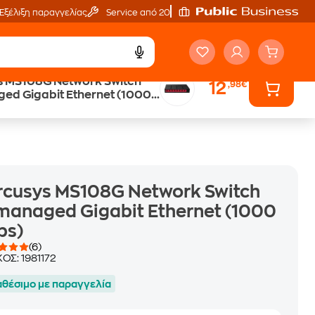
Εξέλιξη παραγγελίας
Service από 20'
s MS108G Network Switch
12
,98€
Άτοκες Δόσεις
d Gigabit Ethernet (1000
χωρίς κάρτα
cusys MS108G Network Switch
anaged Gigabit Ethernet (1000
ps)
(6)
ΚΟΣ:
1981172
αθέσιμο με παραγγελία