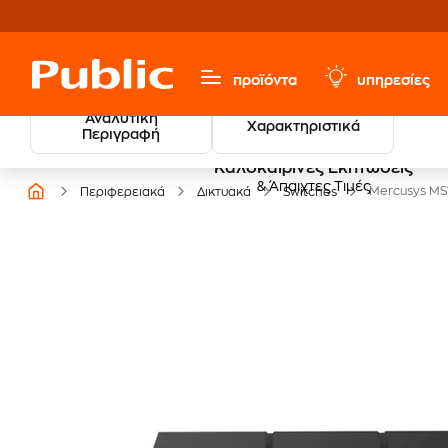
προϊόντα
υπηρεσίες
Αναλυτική
Χαρακτηριστικά
Περιγραφή
Καλοκαιρινές Εκπτώσεις
& Άπαιχτες Τιμές
Mercusys MS
Περιφερειακά
Δικτυακά
Switches