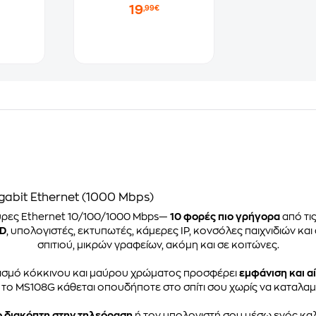
19
,99€
abit Ethernet (1000 Mbps)
ύρες Ethernet 10/100/1000 Mbps—
10 φορές πιο γρήγορα
από τι
HD
, υπολογιστές, εκτυπωτές, κάμερες IP, κονσόλες παιχνιδιών και
σπιτιού, μικρών γραφείων, ακόμη και σε κοιτώνες.
ασμό κόκκινου και μαύρου χρώματος προσφέρει
εμφάνιση και 
 το MS108G κάθεται οπουδήποτε στο σπίτι σου χωρίς να καταλαμ
 διακόπτη στην τηλεόραση
ή τον υπολογιστή σου μέσω ενός καλ