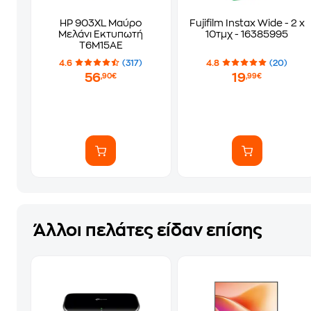
HP 903XL Μαύρο
Fujifilm Instax Wide - 2 x
Μελάνι Εκτυπωτή
10τμχ - 16385995
T6M15AE
4.6
(317)
4.8
(20)
56
19
,90€
,99€
Άλλοι πελάτες είδαν επίσης