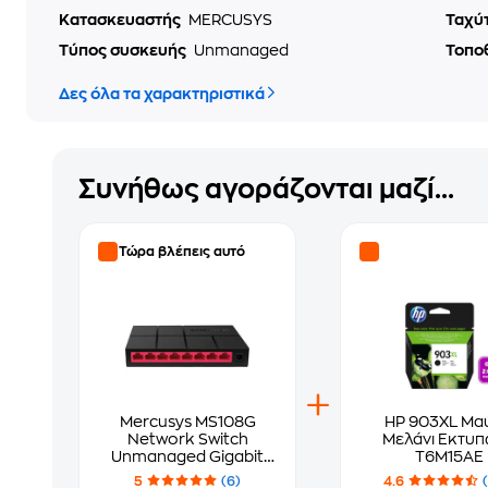
Κατασκευαστής
MERCUSYS
Ταχύ
Τύπος συσκευής
Unmanaged
Τοπο
Δες όλα τα χαρακτηριστικά
Συνήθως αγοράζονται μαζί...
Τώρα βλέπεις αυτό
Mercusys MS108G
HP 903XL Μα
Network Switch
Μελάνι Εκτυ
Unmanaged Gigabit
T6M15AE
Ethernet (1000 Mbps)
5
(6)
4.6