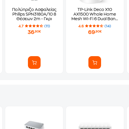
Πολύπριζο Ασφαλείας
TP-Link Deco X10
Philips SPN3180A/10 8
AX1500 Whole Home
Θέσεων 2m - Γκρι
Mesh Wi-Fi 6 Dual Band
(2.4 & 5 GHz) 1201 Mbps 1
4.7
(11)
4.6
(14)
pack
36
69
,90€
,90€