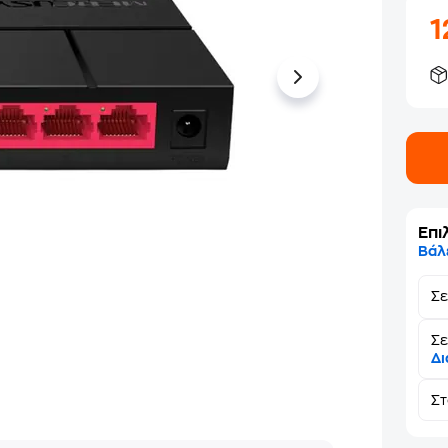
1
Επι
Βάλ
Σ
Σε
Δι
Σ