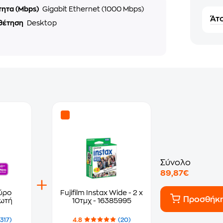
τητα (Mbps)
Gigabit Ethernet (1000 Mbps)
Άτο
θέτηση
Desktop
Σύνολο
89,87€
ύρο
Fujifilm Instax Wide - 2 x
Προσθήκ
πωτή
10τμχ - 16385995
(317)
4.8
(20)