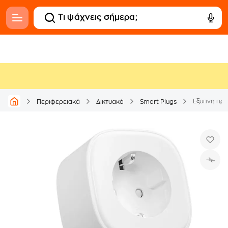
Έξυπνη πρί
Περιφερειακά
Δικτυακά
Smart Plugs