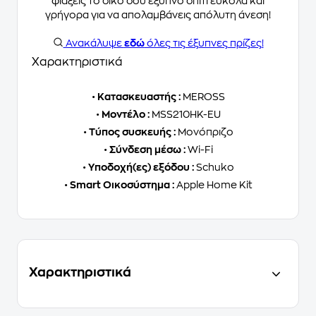
φιάξεις το δικό σου έξυπνο σπίτι εύκολα και
γρήγορα για να απολαμβάνεις απόλυτη άνεση!
Ανακάλυψε
εδώ
όλες τις έξυπνες πρίζες!
Χαρακτηριστικά
•
Κατασκευαστής :
MEROSS
•
Μοντέλο :
MSS210HK-EU
•
Τύπος συσκευής :
Μονόπριζο
•
Σύνδεση μέσω :
Wi-Fi
•
Υποδοχή(ες) εξόδου :
Schuko
•
Smart Οικοσύστημα :
Apple Home Kit
Χαρακτηριστικά