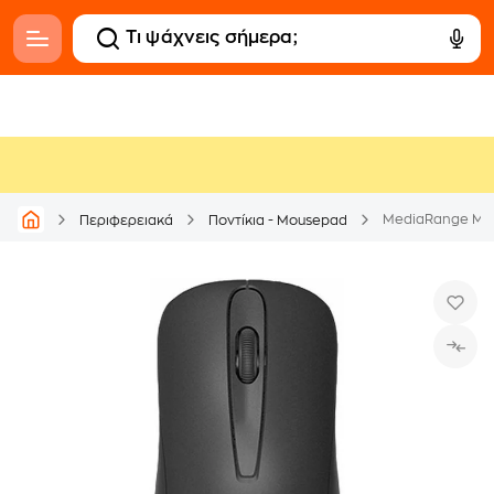
MediaRange MRO
Περιφερειακά
Ποντίκια - Mousepad