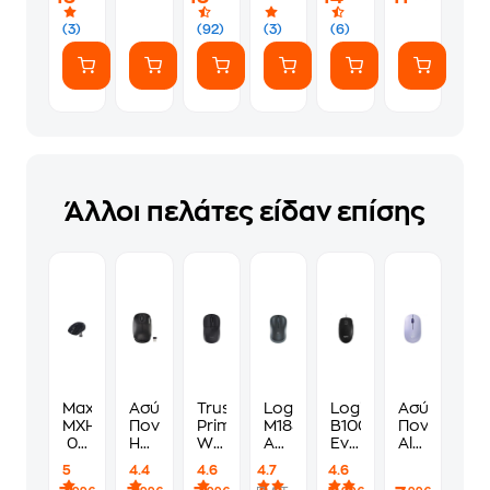
(7
ευγενικά
Αυτοκόλλητα)
(3)
(92)
(3)
(6)
Άλλοι πελάτες είδαν επίσης
Maxlife
Ασύρματο
Trust
Logitech
Logitech
Ασύρματο
MXHM-
Ποντίκι
Primo
M185
B100
Ποντίκι
02
Hama
Wireless
Ασύρματο
Ενσύρματο
Alcatroz
Ασύρματο
MW-
Ασύρματο
Mini
Ποντίκι
Airmouse
5
4.4
4.6
4.7
4.6
Ποντίκι
110
Ποντίκι
Ποντίκι
Μαύρο
V