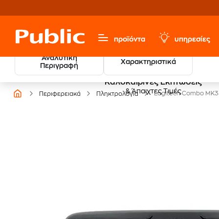
προϊόντα
υπηρεσίες
Αναλυτική
Χαρακτηριστικά
Περιγραφή
Καλοκαιρινές Εκπτώσεις
& Άπαιχτες Τιμές
Logitech Combo MK33
Περιφερειακά
Πληκτρολόγια