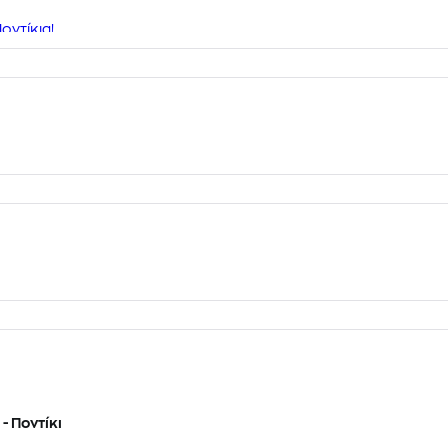
οντίκια!
- Ποντίκι