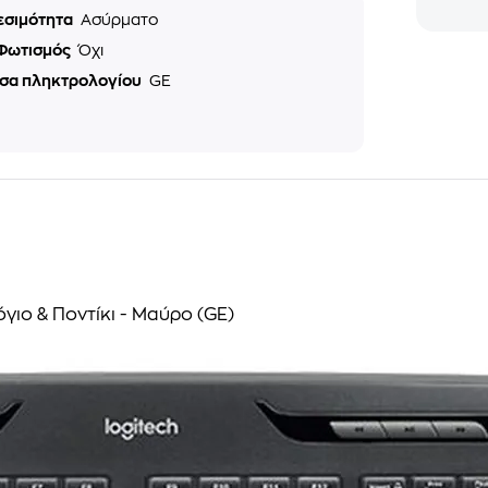
εσιμότητα
Ασύρματο
Φωτισμός
Όχι
σα πληκτρολογίου
GE
ιο & Ποντίκι - Μαύρο (GE)