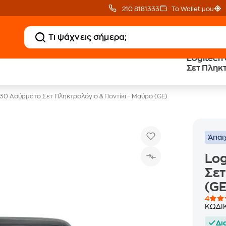
210 8181333
Το Wallet μου
Logitech
Δωρεάν BoxNow
Public επιστροφή €
Σετ Πληκτ
για 1 χρόνο!
κέρδος σε κάθε αγορά
(GE)
0 Ασύρματο Σετ Πληκτρολόγιο & Ποντίκι - Μαύρο (GE)
Άπαι
Lo
Σετ
(GE
4
ΚΩΔΙ
Δι