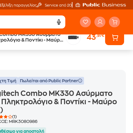
Εξέλιξη παραγγελίας
Service από 20'
 Combo MK330 Ασύρματο
43
,97€
Άτοκες Δόσεις
ρολόγιο & Ποντίκι - Μαύρο
χωρίς κάρτα
χτη Τιμή
Πωλείται από Public Partner
gitech Combo MK330 Ασύρματο
 Πληκτρολόγιο & Ποντίκι - Μαύρο
)
(1)
ΚΟΣ:
MRK3080986
αθέσιμο για αποστολή