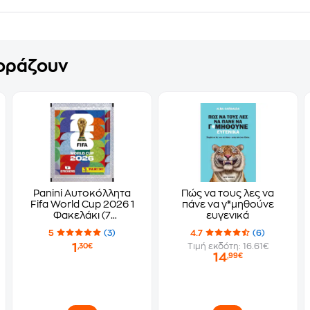
γοράζουν
Panini Αυτοκόλλητα
Πώς να τους λες να
Fifa World Cup 2026 1
πάνε να γ*μηθούνε
Φακελάκι (7
ευγενικά
Αυτοκόλλητα)
5
(3)
4.7
(6)
1
Τιμή εκδότη: 16.61€
,30€
14
,99€