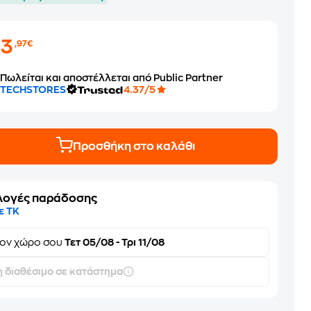
43
,97€
Πωλείται και αποστέλλεται από Public Partner
TECHSTORES
4.37/5
Προσθήκη στο καλάθι
λογές παράδοσης
ε ΤΚ
τον
χώρο σου
Τετ 05/08 - Τρι 11/08
 διαθέσιμο σε κατάστημα