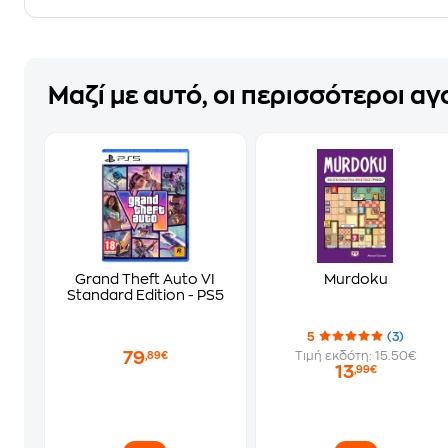
Μαζί με αυτό, οι περισσότεροι α
Grand Theft Auto VI
Murdoku
Standard Edition - PS5
5
(3)
79
Τιμή εκδότη: 15.50€
,89€
13
,99€