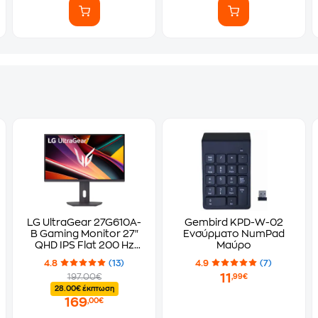
LG UltraGear 27G610A-
Gembird KPD-W-02
B Gaming Monitor 27"
Ενσύρματο NumPad
QHD IPS Flat 200 Hz
Μαύρο
1ms
4.8
(13)
4.9
(7)
11
197.00€
,99€
28.00€ έκπτωση
169
,00€