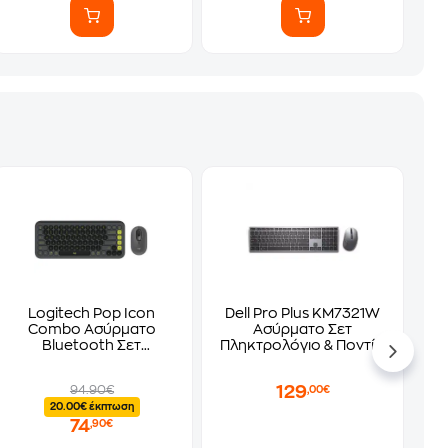
Logitech Pop Icon
Dell Pro Plus KM7321W
Combo Ασύρματο
Ασύρματο Σετ
Bluetooth Σετ
Πληκτρολόγιο & Ποντίκι
Πληκτρολόγιο - Ποντίκι
- Titan Gray (US)
Γκρι US
129
94.90€
,00€
20.00€ έκπτωση
74
,90€