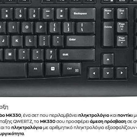
ταξη
mbo MK330
, ένα σετ που περιλαμβάνει
πληκτρολόγιο
και
ποντίκι
μ
άταξης QWERTZ, το
MK330
σου προσφέρει
άμεση πρόσβαση
σε α
αι το
πληκτρολόγιο
με αριθμητικό πληκτρολόγιο εξασφαλίζουν
υργικότητα
.