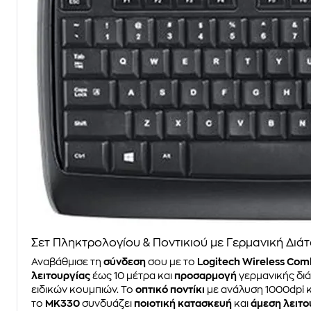
Σετ Πληκτρολογίου & Ποντικιού με Γερμανική Διά
Αναβάθμισε τη
σύνδεση
σου με το
Logitech Wireless Co
λειτουργίας
έως 10 μέτρα και
προσαρμογή
γερμανικής δι
ειδικών κουμπιών. Το
οπτικό ποντίκι
με ανάλυση 1000dpi κ
το
MK330
συνδυάζει
ποιοτική κατασκευή
και
άμεση λειτο