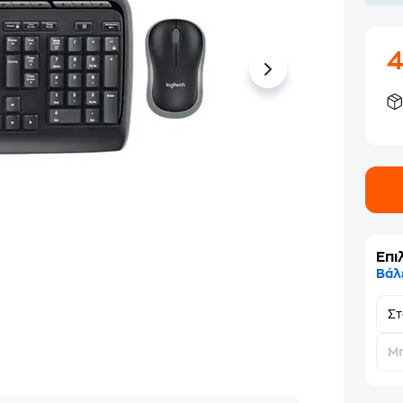
Επι
Βάλ
Σ
Μη