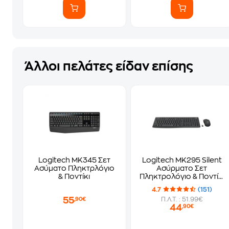
Άλλοι πελάτες είδαν επίσης
Logitech MK345 Σετ
Logitech MK295 Silent
Ασύματο Πληκτρλόγιο
Ασύρματο Σετ
& Ποντίκι
Πληκτρολόγιο & Ποντίκι
(GR)
4.7
(151)
55
Π.Λ.Τ. : 51.99€
,90€
44
,90€